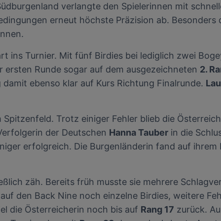
nsere Partner verarbeiten Daten, um Folgendes bereitzustellen:
üdburgenland verlangte den Spielerinnen mit schnell
enauer Standortdaten. Endgeräteeigenschaften zur Identifikation aktiv abfragen. Speichern 
ingungen erneut höchste Präzision ab. Besonders di
ionen auf einem Endgerät. Personalisierte Werbung und Inhalte, Messung von Werbeleistung 
von Inhalten, Zielgruppenforschung sowie Entwicklung und Verbesserung von Angeboten.
önnen.
rtner (Lieferanten)
 ins Turnier. Mit fünf Birdies bei lediglich zwei Bog
er ersten Runde sogar auf dem ausgezeichneten
2. R
 damit ebenso klar auf Kurs Richtung Finalrunde.
Lau
Spitzenfeld. Trotz einiger Fehler blieb die Österreich
 Verfolgerin der Deutschen
Hanna Tauber
in die Schlu
iger erfolgreich. Die Burgenländerin fand auf ihrem H
ließlich zäh. Bereits früh musste sie mehrere Schlagv
auf den Back Nine noch einzelne Birdies, weitere Feh
iel die Österreicherin noch bis auf
Rang 17
zurück. Au