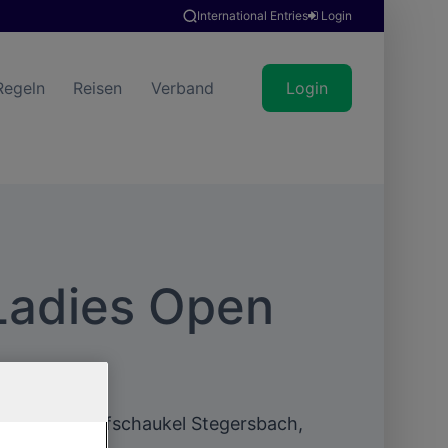
International Entries
Login
Regeln
Reisen
Verband
Login
 Ladies Open
22. Mai | Golfschaukel Stegersbach,