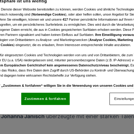
Stegersbach/Österreich
atsphäre ist uns wichtig
 Dienste dieser Webseite bereitstellen zu können, werden Cookies und ähnliche Technologien
nisch notwendig sind (
Notwendige Cookies
), oder aber helfen sollen, unser Angebot für Si
Wenn Sie einwilligen, können wir und unsere
417
Partner persönliche Informationen auf Ihrem
greifen, um ein persönlicheres Surferlebnis zu ermöglichen. Dies wird durch die Verarbeitun
gener Daten erreicht, die aus in Cookies gespeicherten Surfdaten erhoben werden. Diese 
en Partnern signalisiert und haben keinen Einfluss auf Surfdaten.
Ihre Einwilligung voraus
ogien von Drittanbietern zu Analyse- und Marketingzwecken (
Analyse Cookies, Marketing
 Cookies
) eingesetzt, die es erlauben, Ihren Interessen entsprechende Inhalte anzubieten.
afür eingesetzten Cookies und Technologien werden von uns und von Drittanbietern, die zum 
r EU (u.a. USA) niedergelassen sind, mitunter personenbezogene Daten (z.B. IP-Adresse) v
m Europäischen Gerichtshof kein angemessenes Datenschutzniveau bescheinigt.
Es
 das Risiko, dass Ihre Daten dem Zugriff durch US-Behörden zu Kontroll- und Überwachu
und dagegen keine wirksamen Rechtsbehelfe zur Verfügung stehen.
osition am Finaltag nich
uf „Zustimmen & fortfahren“ willigen Sie in die Verwendung von unseren Cookies un
rn (auch aus USA) ein.
In den Einstellungen können Sie jederzeit Ihre Präferenzen verwalt
gegen die Verarbeitung auf der Grundlage berechtigter Interessen einlegen. Klicken Sie dazu
h
Johanna Ebner
bei den
Allegria Stegersbach Ladi
Zustimmen & fortfahren
Einstellung
“, die sich auf jeder Seite unten im Footer befinden.
reicherin auf der
Golfschaukel Stegersbach
jedoch 
enschutzrichtlinie
n
Johanna Janisch
überzeugte mit einer starken Talen