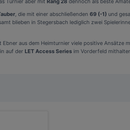
s Turnier aber mit
Rang 28
dennoch als beste Amateu
Tauber
, die mit einer abschließenden
69 (-1)
und ges
amt blieben in Stegersbach lediglich zwei Spielerinn
 Ebner aus dem Heimturnier viele positive Ansätze mi
in auf der
LET Access Series
im Vorderfeld mithalte