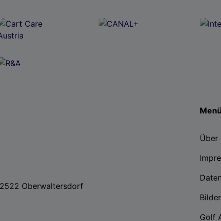
Men
Über 
Impr
Date
, 2522 Oberwaltersdorf
Bilde
Golf 