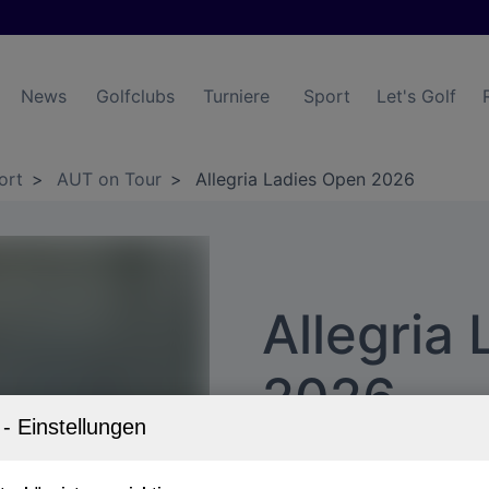
News
Golfclubs
Turniere
Sport
Let's Golf
ort
>
AUT on Tour
>
Allegria Ladies Open 2026
Allegria
2026
LET Access Series – 20.-