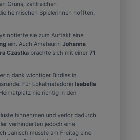
en Grüns, zahlreichen
von oder Zugriff
e heimischen Spielerinnen hofften,
und der
eys notierte sie zum Auftakt eine
ang
ein. Auch Amateurin
Johanna
ra Czastka
brachte sich mit einer
71
erin dank wichtiger Birdies in
ssrunde. Für Lokalmatadorin
Isabella
eimatplatz nie richtig in den
erluste hinnehmen und verlor dadurch
ler verhinderten jedoch eine
ch Janisch musste am Freitag eine