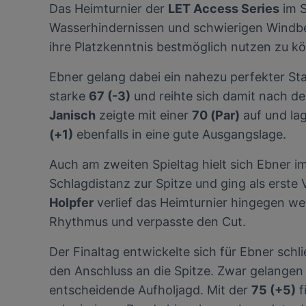
Wir und u
Das Heimturnier der
LET Access Series
im S
Verwendung g
Wasserhindernissen und schwierigen Windbed
auf Informat
Performance 
ihre Platzkenntnis bestmöglich nutzen zu k
Liste der Pa
Ebner gelang dabei ein nahezu perfekter Start
starke
67 (-3)
und reihte sich damit nach d
Janisch
zeigte mit einer
70 (Par)
auf und lag
(+1)
ebenfalls in eine gute Ausgangslage.
Auch am zweiten Spieltag hielt sich Ebner im 
Schlagdistanz zur Spitze und ging als erste
Holpfer
verlief das Heimturnier hingegen wen
Rhythmus und verpasste den Cut.
Der Finaltag entwickelte sich für Ebner sch
den Anschluss an die Spitze. Zwar gelangen 
entscheidende Aufholjagd. Mit der
75 (+5)
f