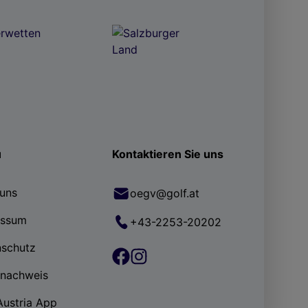
ü
Kontaktieren Sie uns
uns
oegv@golf.at
essum
+43-2253-20202
nschutz
rnachweis
Austria App