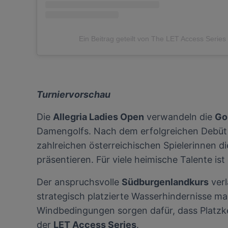
Ein Beitrag geteilt von The LET Access Series
Turniervorschau
Die
Allegria Ladies Open
verwandeln die
Go
Damengolfs. Nach dem erfolgreichen Debüt 
zahlreichen österreichischen Spielerinnen d
präsentieren. Für viele heimische Talente is
Der anspruchsvolle
Südburgenlandkurs
verl
strategisch platzierte Wasserhindernisse m
Windbedingungen sorgen dafür, dass Platzke
der
LET Access Series
.