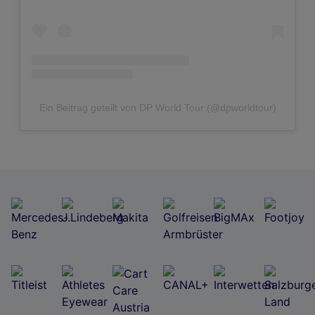
Ein Beitrag geteilt von DP World Tour (@dpworldtour)