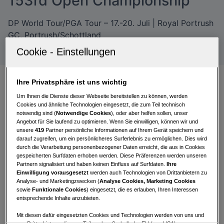
153rd Open Championship
DP World Tour/PGA Tour – 17.-20. Juli | Royal Portrush
GC, Portrush/Schottland
Ihre Privatsphäre ist uns wichtig
Die
Open Championship
ist das älteste und
Um Ihnen die Dienste dieser Webseite bereitstellen zu können, werden
Cookies und ähnliche Technologien eingesetzt, die zum Teil technisch
traditionsreichste Golfturnier der Welt. Wenn sich in
notwendig sind (
Notwendige Cookies
), oder aber helfen sollen, unser
dieser Woche die besten Golfer der Welt zur
153.
Angebot für Sie laufend zu optimieren. Wenn Sie einwilligen, können wir und
Auflage
versammeln, geht es nicht nur um Ruhm,
unsere
419
Partner persönliche Informationen auf Ihrem Gerät speichern und
darauf zugreifen, um ein persönlicheres Surferlebnis zu ermöglichen. Dies wird
Ehre und den berühmten Claret Jug, sondern auch
durch die Verarbeitung personenbezogener Daten erreicht, die aus in Cookies
um einen Eintrag in die Annalen des Golfsports.
gespeicherten Surfdaten erhoben werden. Diese Präferenzen werden unseren
Partnern signalisiert und haben keinen Einfluss auf Surfdaten.
Ihre
Einwilligung vorausgesetzt
werden auch Technologien von Drittanbietern zu
Erst zum dritten Mal in der Geschichte wird das
Analyse- und Marketingzwecken (
Analyse Cookies, Marketing Cookies
Turnier außerhalb von Großbritannien ausgetragen
sowie
Funktionale Cookies
) eingesetzt, die es erlauben, Ihren Interessen
– erneut im
Royal Portrush Golf Club
im
entsprechende Inhalte anzubieten.
nordirischen County Antrim. Bereits 1951 und dann,
Mit diesen dafür eingesetzten Cookies und Technologien werden von uns und
nach einer fast 70-jährigen Pause, 2019 war der
von Drittanbietern, die zum Teil auch außerhalb der EU (u.a. USA)