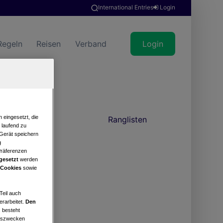
International Entries
Login
Regeln
Reisen
Verband
Login
 eingesetzt, die
news
Ranglisten
e laufend zu
 Gerät speichern
g
Präferenzen
gesetzt
werden
 Cookies
sowie
Teil auch
erarbeitet.
Den
 besteht
ngszwecken