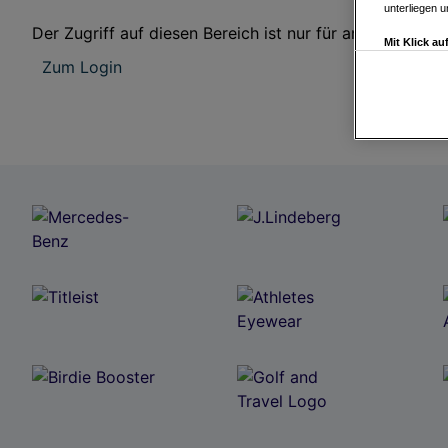
unterliegen 
Der Zugriff auf diesen Bereich ist nur für angemeldete 
Mit Klick a
Drittanbiete
Zum Login
Widerspruch 
Einstellungen
Link zur Dat
Impressum
Wir und u
Verwendung g
auf Informat
Performance 
Liste der Pa