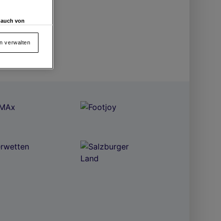
d auch von
en und
 auf „Cookie
en verwalten
von oder Zugriff
und der