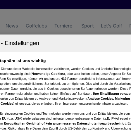
News
Golfclubs
Turniere
Sport
Let's Golf
lub Grebenzen-Mariahof
atsphäre ist uns wichtig
 Dienste dieser Webseite bereitstellen zu können, werden Cookies und ähnliche Technologien
Turnierkalender
Club
nisch notwendig sind (
Notwendige Cookies
), oder aber helfen sollen, unser Angebot für Si
Wenn Sie einwilligen, können wir und unsere
419
Partner persönliche Informationen auf Ihrem
greifen, um ein persönlicheres Surferlebnis zu ermöglichen. Dies wird durch die Verarbeitun
gener Daten erreicht, die aus in Cookies gespeicherten Surfdaten erhoben werden. Diese 
en Partnern signalisiert und haben keinen Einfluss auf Surfdaten.
Ihre Einwilligung voraus
ogien von Drittanbietern zu Analyse- und Marketingzwecken (
Analyse Cookies, Marketing
 Cookies
) eingesetzt, die es erlauben, Ihren Interessen entsprechende Inhalte anzubieten.
afür eingesetzten Cookies und Technologien werden von uns und von Drittanbietern, die zum 
r EU (u.a. USA) niedergelassen sind, mitunter personenbezogene Daten (z.B. IP-Adresse) v
owertung
Statistik
m Europäischen Gerichtshof kein angemessenes Datenschutzniveau bescheinigt.
Es
 das Risiko, dass Ihre Daten dem Zugriff durch US-Behörden zu Kontroll- und Überwachu