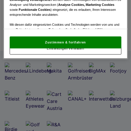
Analyse- und Marketingzwecken (
Analyse Cookies, Marketing Cookies
Turnierinfo
Startzeiten
Bruttowertung
sowie
Funktionale Cookies
) eingesetzt, die es erlauben, Ihren Interessen
entsprechende Inhalte anzubieten.
Live Scoring
Statistik
Mit diesen dafür eingesetzten Cookies und Technologien werden von uns und
von Drittanbietern, die zum Teil auch außerhalb der EU (u.a. USA)
niedergelassen sind, mitunter personenbezogene Daten (z.B. IP-Adresse)
verarbeitet.
Den USA wird vom Europäischen Gerichtshof kein
Zustimmen & fortfahren
angemessenes Datenschutzniveau bescheinigt.
Es besteht insbesondere
Einstellungen verwalten
das Risiko, dass Ihre Daten dem Zugriff durch US-Behörden zu Kontroll- und
Überwachungszwecken unterliegen und dagegen keine wirksamen
Rechtsbehelfe zur Verfügung stehen.
Mit Klick auf „Zustimmen & fortfahren“ willigen Sie in die Verwendung
von unseren Cookies und auch von Drittanbietern (auch aus USA) ein.
In den Einstellungen können Sie jederzeit Ihre Präferenzen verwalten und
Widerspruch gegen die Verarbeitung auf der Grundlage berechtigter
Interessen einlegen. Klicken Sie dazu auf „Cookie Einstellungen“, die sich auf
jeder Seite unten im Footer befinden.
Link zur Datenschutzrichtlinie
Impressum
Wir und unsere Partner verarbeiten Daten, um