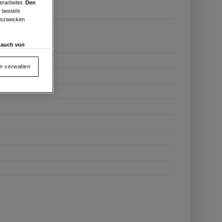
erarbeitet.
Den
 besteht
ngszwecken
d auch von
en und
 auf „Cookie
en verwalten
von oder Zugriff
und der