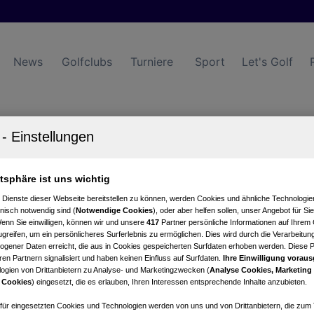
News
Golfclubs
Turniere
Sport
Let's Golf
dstadt
tartzeiten
Turnierkalender
atsphäre ist uns wichtig
 Dienste dieser Webseite bereitstellen zu können, werden Cookies und ähnliche Technologien
nisch notwendig sind (
Notwendige Cookies
), oder aber helfen sollen, unser Angebot für Si
Wenn Sie einwilligen, können wir und unsere
417
Partner persönliche Informationen auf Ihrem
greifen, um ein persönlicheres Surferlebnis zu ermöglichen. Dies wird durch die Verarbeitun
gener Daten erreicht, die aus in Cookies gespeicherten Surfdaten erhoben werden. Diese 
en Partnern signalisiert und haben keinen Einfluss auf Surfdaten.
Ihre Einwilligung voraus
ogien von Drittanbietern zu Analyse- und Marketingzwecken (
Analyse Cookies, Marketing
 Cookies
) eingesetzt, die es erlauben, Ihren Interessen entsprechende Inhalte anzubieten.
tung
Nettowertung
Statistik
afür eingesetzten Cookies und Technologien werden von uns und von Drittanbietern, die zum 