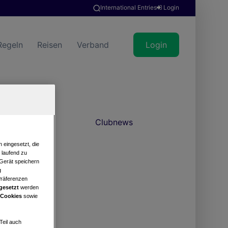
International Entries
Login
Regeln
Reisen
Verband
Login
Clubnews
 eingesetzt, die
e laufend zu
 Gerät speichern
g
Präferenzen
gesetzt
werden
 Cookies
sowie
Teil auch