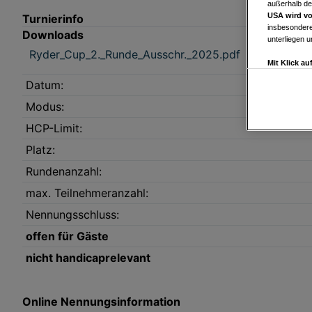
außerhalb de
USA wird vo
Turnierinfo
insbesondere
Downloads
unterliegen 
Ryder_Cup_2._Runde_Ausschr._2025.pdf
Mit Klick a
Drittanbiete
Datum:
Widerspruch 
Einstellungen
Modus:
Link zur Dat
HCP-Limit:
Impressum
Platz:
Rundenanzahl:
Wir und u
max. Teilnehmeranzahl:
Verwendung g
auf Informat
Performance 
Nennungsschluss:
Liste der Pa
offen für Gäste
nicht handicaprelevant
Online Nennungsinformation