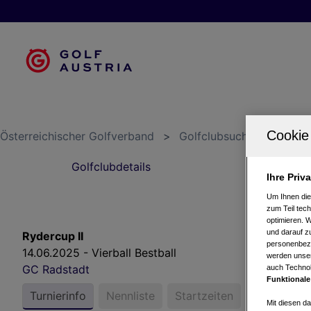
Österreichischer Golfverband
>
Golfclubsuche
>
GC Ra
Golfclubdetails
S
Ihre Priv
Um Ihnen die
zum Teil tech
optimieren. 
und darauf zu
Rydercup II
personenbezo
14.06.2025 - Vierball Bestball
werden unser
GC Radstadt
auch Technol
Funktionale
Turnierinfo
Nennliste
Startzeiten
Bruttower
Mit diesen d