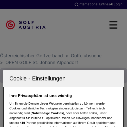
International Entries
Login
Österreichischer Golfverband
>
Golfclubsuche
>
OPEN GOLF St. Johann Alpendorf
Ihre Privatsphäre ist uns wichtig
Um Ihnen die Dienste dieser Webseite bereitstellen zu können, werden
Turnier der GPS Golfschule Rodney Richards
Cookies und ähnliche Technologien eingesetzt, die zum Teil technisch
03.05.2025 - Einzel (Stableford)
notwendig sind (
Notwendige Cookies
), oder aber helfen sollen, unser
OPEN GOLF St. Johann Alpendorf
Angebot für Sie laufend zu optimieren. Wenn Sie einwilligen, können wir und
unsere
419
Partner persönliche Informationen auf Ihrem Gerät speichern und