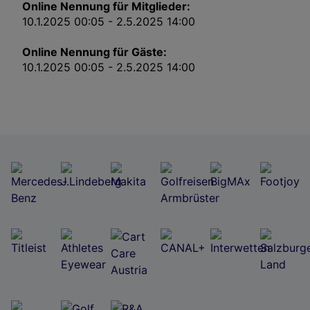
Online Nennung für Mitglieder:
10.1.2025 00:05 - 2.5.2025 14:00
Wir und unsere Partner verarbeiten Daten, um
Online Nennung für Gäste:
Folgendes bereitzustellen:
10.1.2025 00:05 - 2.5.2025 14:00
Verwendung genauer Standortdaten. Endgeräteeigenschaften zur Identifikation
aktiv abfragen. Speichern von oder Zugriff auf Informationen auf einem
Endgerät. Personalisierte Werbung und Inhalte, Messung von Werbeleistung
und der Performance von Inhalten, Zielgruppenforschung sowie Entwicklung
und Verbesserung von Angeboten.
Liste der Partner (Lieferanten)