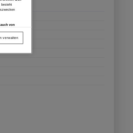
 besteht
ngszwecken
d auch von
en und
 auf „Cookie
en verwalten
von oder Zugriff
und der