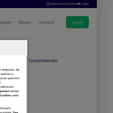
International Entries
Login
Regeln
Reisen
Verband
Login
Turnierkalender
 eingesetzt, die
e laufend zu
 Gerät speichern
g
Präferenzen
gesetzt
werden
 Cookies
sowie
Teil auch
erarbeitet.
Den