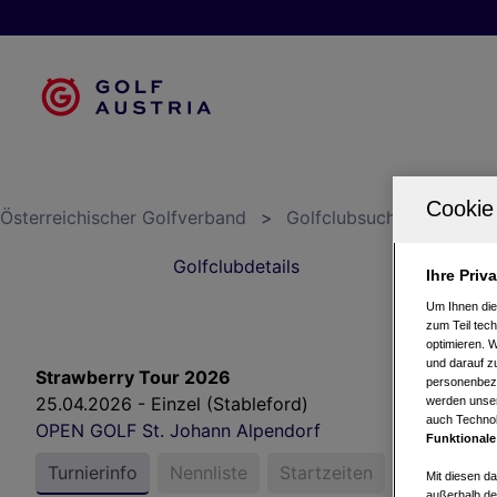
Österreichischer Golfverband
>
Golfclubsuche
>
OPEN 
Golfclubdetails
Ihre Priv
Um Ihnen die
zum Teil tech
optimieren. 
und darauf zu
Strawberry Tour 2026
personenbezo
25.04.2026 - Einzel (Stableford)
werden unser
auch Technol
OPEN GOLF St. Johann Alpendorf
Funktionale
Turnierinfo
Nennliste
Startzeiten
Ergebnisse
Mit diesen d
außerhalb de