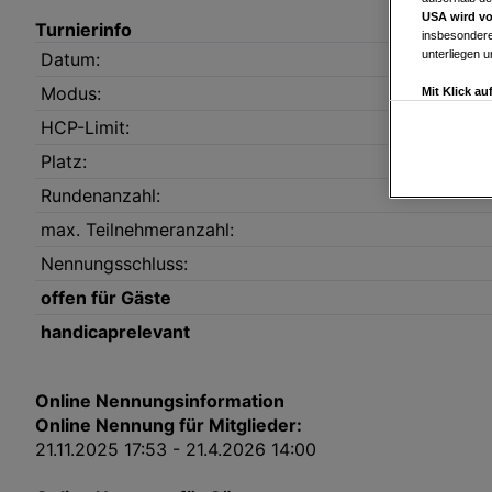
USA wird vo
Turnierinfo
insbesondere
unterliegen 
Datum:
Modus:
Mit Klick a
Drittanbiete
HCP-Limit:
Widerspruch 
Einstellungen
Platz:
Link zur Dat
Rundenanzahl:
Impressum
max. Teilnehmeranzahl:
Nennungsschluss:
Wir und u
offen für Gäste
Verwendung g
auf Informat
Performance 
handicaprelevant
Liste der Pa
Online Nennungsinformation
Online Nennung für Mitglieder:
21.11.2025 17:53 - 21.4.2026 14:00