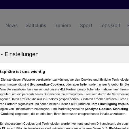
News
Golfclubs
Turniere
Sport
Let's Golf
GOLF St. Johann Alpendorf
Startzeiten
atsphäre ist uns wichtig
 Dienste dieser Webseite bereitstellen zu können, werden Cookies und ähnliche Technologien
nisch notwendig sind (
Notwendige Cookies
), oder aber helfen sollen, unser Angebot für Si
Wenn Sie einwilligen, können wir und unsere
419
Partner persönliche Informationen auf Ihrem
greifen, um ein persönlicheres Surferlebnis zu ermöglichen. Dies wird durch die Verarbeitun
gener Daten erreicht, die aus in Cookies gespeicherten Surfdaten erhoben werden. Diese 
en Partnern signalisiert und haben keinen Einfluss auf Surfdaten.
Ihre Einwilligung voraus
ogien von Drittanbietern zu Analyse- und Marketingzwecken (
Analyse Cookies, Marketing
 Cookies
) eingesetzt, die es erlauben, Ihren Interessen entsprechende Inhalte anzubieten.
Statistik
afür eingesetzten Cookies und Technologien werden von uns und von Drittanbietern, die zum 
r EU (u.a. USA) niedergelassen sind, mitunter personenbezogene Daten (z.B. IP-Adresse) v