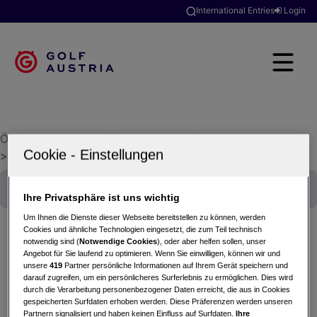
International Entries
Login
Österreichischer Golfverband
>
Golfclubsuche
>
Linzer GC Luftenberg
Ihre Privatsphäre ist uns wichtig
Um Ihnen die Dienste dieser Webseite bereitstellen zu können, werden
Cookies und ähnliche Technologien eingesetzt, die zum Teil technisch
notwendig sind (
Notwendige Cookies
), oder aber helfen sollen, unser
Angebot für Sie laufend zu optimieren. Wenn Sie einwilligen, können wir und
ÖGS
unsere
419
Partner persönliche Informationen auf Ihrem Gerät speichern und
14.05.2024 - Einzel (Zählspiel)
darauf zugreifen, um ein persönlicheres Surferlebnis zu ermöglichen. Dies wird
durch die Verarbeitung personenbezogener Daten erreicht, die aus in Cookies
Linzer GC Luftenberg
gespeicherten Surfdaten erhoben werden. Diese Präferenzen werden unseren
Partnern signalisiert und haben keinen Einfluss auf Surfdaten.
Ihre