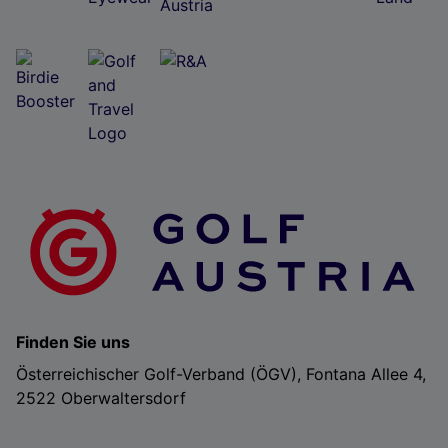
Folgendes bereitzustellen:
Verwendung genauer Standortdaten. Endgeräteeigenschaften zur Identifikation
aktiv abfragen. Speichern von oder Zugriff auf Informationen auf einem
Endgerät. Personalisierte Werbung und Inhalte, Messung von Werbeleistung
und der Performance von Inhalten, Zielgruppenforschung sowie Entwicklung
und Verbesserung von Angeboten.
Liste der Partner (Lieferanten)
Finden Sie uns
Österreichischer Golf-Verband (ÖGV), Fontana Allee 4,
2522 Oberwaltersdorf