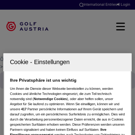
International Entries
Login
Österreichischer Golfverband
>
Golfclubsuche
>
Jacques-Lemans Golfclub St. Veit-Längsee
Ihre Privatsphäre ist uns wichtig
Um Ihnen die Dienste dieser Webseite bereitstellen zu können, werden
Cookies und ähnliche Technologien eingesetzt, die zum Teil technisch
notwendig sind (
Notwendige Cookies
), oder aber helfen sollen, unser
Angebot für Sie laufend zu optimieren. Wenn Sie einwilligen, können wir und
unsere
417
Partner persönliche Informationen auf Ihrem Gerät speichern und
MEDIAGOLF AUSTRIA-Trophy powered by
darauf zugreifen, um ein persönlicheres Surferlebnis zu ermöglichen. Dies wird
Kärntnermilch
durch die Verarbeitung personenbezogener Daten erreicht, die aus in Cookies
gespeicherten Surfdaten erhoben werden. Diese Präferenzen werden unseren
19.09.2023 - Einzel (Stableford)
Partnern signalisiert und haben keinen Einfluss auf Surfdaten.
Ihre
Jacques-Lemans Golfclub St. Veit-Längsee
Einwilligung vorausgesetzt
werden auch Technologien von Drittanbietern zu