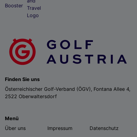
Folgendes bereitzustellen:
Verwendung genauer Standortdaten. Endgeräteeigenschaften zur Identifikation
aktiv abfragen. Speichern von oder Zugriff auf Informationen auf einem
Endgerät. Personalisierte Werbung und Inhalte, Messung von Werbeleistung
und der Performance von Inhalten, Zielgruppenforschung sowie Entwicklung
und Verbesserung von Angeboten.
Liste der Partner (Lieferanten)
Finden Sie uns
Österreichischer Golf-Verband (ÖGV), Fontana Allee 4,
2522 Oberwaltersdorf
Menü
Über uns
Impressum
Datenschutz