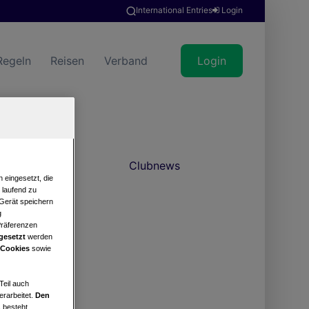
International Entries
Login
Regeln
Reisen
Verband
Login
Clubnews
 eingesetzt, die
e laufend zu
 Gerät speichern
g
Präferenzen
gesetzt
werden
 Cookies
sowie
Teil auch
erarbeitet.
Den
 besteht