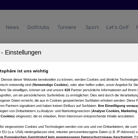
News
Golfclubs
Turniere
Sport
Let's Golf
engolfclub Fürstenfeld-Loipersdorf
atsphäre ist uns wichtig
tartzeiten
Turnierkalender
 Dienste dieser Webseite bereitstellen zu können, werden Cookies und ähnliche Technologien
nisch notwendig sind (
Notwendige Cookies
), oder aber helfen sollen, unser Angebot für Si
Wenn Sie einwilligen, können wir und unsere
419
Partner persönliche Informationen auf Ihrem
greifen, um ein persönlicheres Surferlebnis zu ermöglichen. Dies wird durch die Verarbeitun
gener Daten erreicht, die aus in Cookies gespeicherten Surfdaten erhoben werden. Diese 
en Partnern signalisiert und haben keinen Einfluss auf Surfdaten.
Ihre Einwilligung voraus
ogien von Drittanbietern zu Analyse- und Marketingzwecken (
Analyse Cookies, Marketing
 Cookies
) eingesetzt, die es erlauben, Ihren Interessen entsprechende Inhalte anzubieten.
afür eingesetzten Cookies und Technologien werden von uns und von Drittanbietern, die zum 
tung
Nettowertung
Statistik
r EU (u.a. USA) niedergelassen sind, mitunter personenbezogene Daten (z.B. IP-Adresse) v
m Europäischen Gerichtshof kein angemessenes Datenschutzniveau bescheinigt.
Es