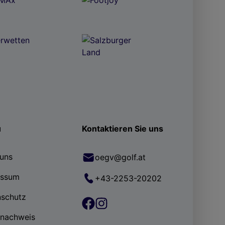
ü
Kontaktieren Sie uns
uns
oegv@golf.at
essum
+43-2253-20202
nschutz
rnachweis