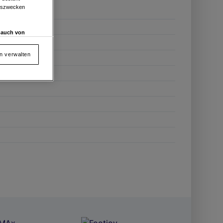
ngszwecken
d auch von
en und
 auf „Cookie
en verwalten
von oder Zugriff
und der