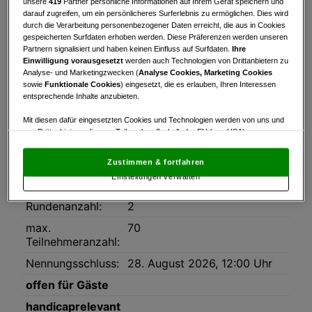
unsere
419
Partner persönliche Informationen auf Ihrem Gerät speichern und
Turnierinfo
Nennliste
darauf zugreifen, um ein persönlicheres Surferlebnis zu ermöglichen. Dies wird
durch die Verarbeitung personenbezogener Daten erreicht, die aus in Cookies
gespeicherten Surfdaten erhoben werden. Diese Präferenzen werden unseren
Turnierinfo
Partnern signalisiert und haben keinen Einfluss auf Surfdaten.
Ihre
Downloads
Einwilligung vorausgesetzt
werden auch Technologien von Drittanbietern zu
Analyse- und Marketingzwecken (
Analyse Cookies, Marketing Cookies
Ausschreibung_CMS-Stableford.pdf
sowie
Funktionale Cookies
) eingesetzt, die es erlauben, Ihren Interessen
entsprechende Inhalte anzubieten.
Datum:
29.08.2026
Mit diesen dafür eingesetzten Cookies und Technologien werden von uns und
Modus:
Stableford
von Drittanbietern, die zum Teil auch außerhalb der EU (u.a. USA)
niedergelassen sind, mitunter personenbezogene Daten (z.B. IP-Adresse)
HCP-Limit:
54
verarbeitet.
Den USA wird vom Europäischen Gerichtshof kein
Zustimmen & fortfahren
angemessenes Datenschutzniveau bescheinigt.
Es besteht insbesondere
Platz:
Thermengolfclub Fürstenfeld,
Einstellungen verwalten
das Risiko, dass Ihre Daten dem Zugriff durch US-Behörden zu Kontroll- und
Kurs Rot-Weiß
Überwachungszwecken unterliegen und dagegen keine wirksamen
Rechtsbehelfe zur Verfügung stehen.
Rundenanzahl:
2
max.
70
Mit Klick auf „Zustimmen & fortfahren“ willigen Sie in die Verwendung
von unseren Cookies und auch von Drittanbietern (auch aus USA) ein.
Teilnehmeranzahl:
In den Einstellungen können Sie jederzeit Ihre Präferenzen verwalten und
Nennungsschluss:
28. August 2026, 12:00 Uhr
Widerspruch gegen die Verarbeitung auf der Grundlage berechtigter
Interessen einlegen. Klicken Sie dazu auf „Cookie Einstellungen“, die sich auf
offen für Gäste
jeder Seite unten im Footer befinden.
handicaprelevant
Link zur Datenschutzrichtlinie