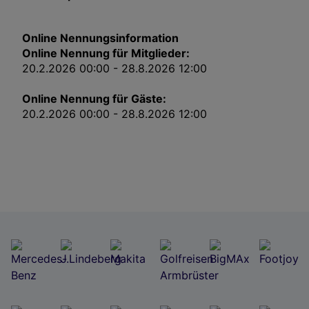
Impressum
Online Nennungsinformation
Wir und unsere Partner verarbeiten Daten, um
Online Nennung für Mitglieder:
Folgendes bereitzustellen:
20.2.2026 00:00 - 28.8.2026 12:00
Verwendung genauer Standortdaten. Endgeräteeigenschaften zur Identifikation
aktiv abfragen. Speichern von oder Zugriff auf Informationen auf einem
Online Nennung für Gäste:
Endgerät. Personalisierte Werbung und Inhalte, Messung von Werbeleistung
und der Performance von Inhalten, Zielgruppenforschung sowie Entwicklung
20.2.2026 00:00 - 28.8.2026 12:00
und Verbesserung von Angeboten.
Liste der Partner (Lieferanten)
Jetzt zu diesem Turnier nennen