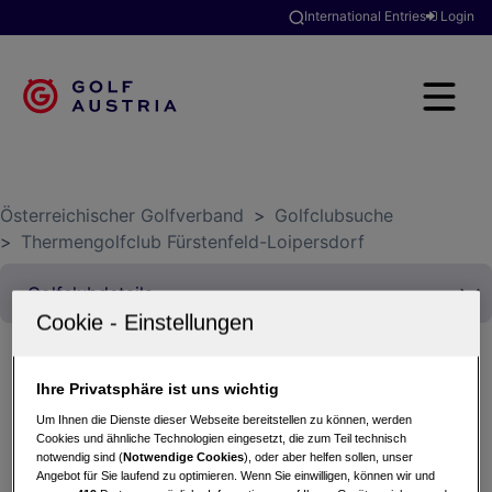
International Entries
Login
Österreichischer Golfverband
>
Golfclubsuche
>
Thermengolfclub Fürstenfeld-Loipersdorf
Ihre Privatsphäre ist uns wichtig
Clubmeisterschaft Stableford Turnier (2 Tage)
Um Ihnen die Dienste dieser Webseite bereitstellen zu können, werden
29.08.2026 - Einzel (Stableford)
Cookies und ähnliche Technologien eingesetzt, die zum Teil technisch
Thermengolfclub Fürstenfeld-Loipersdorf
notwendig sind (
Notwendige Cookies
), oder aber helfen sollen, unser
Angebot für Sie laufend zu optimieren. Wenn Sie einwilligen, können wir und