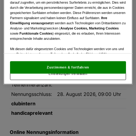
Turnierinfo
Nennliste
darauf zugreifen, um ein persönlicheres Surferlebnis zu ermöglichen. Dies wird
durch die Verarbeitung personenbezogener Daten erreicht, die aus in Cookies
gespeicherten Surfdaten erhoben werden. Diese Präferenzen werden unseren
Turnierinfo
Partnern signalisiert und haben keinen Einfluss auf Surfdaten.
Ihre
Einwilligung vorausgesetzt
werden auch Technologien von Drittanbietern zu
Datum:
29.08.2026
Analyse- und Marketingzwecken (
Analyse Cookies, Marketing Cookies
sowie
Funktionale Cookies
) eingesetzt, die es erlauben, Ihren Interessen
Modus:
Zählwettspiel
entsprechende Inhalte anzubieten.
HCP-Limit:
21
Mit diesen dafür eingesetzten Cookies und Technologien werden von uns und
Platz:
Golf-Club Gut Altentann
von Drittanbietern, die zum Teil auch außerhalb der EU (u.a. USA)
prov. Werte
niedergelassen sind, mitunter personenbezogene Daten (z.B. IP-Adresse)
verarbeitet.
Den USA wird vom Europäischen Gerichtshof kein
Zustimmen & fortfahren
Rundenanzahl:
2
angemessenes Datenschutzniveau bescheinigt.
Es besteht insbesondere
Einstellungen verwalten
das Risiko, dass Ihre Daten dem Zugriff durch US-Behörden zu Kontroll- und
max.
120
Überwachungszwecken unterliegen und dagegen keine wirksamen
Teilnehmeranzahl:
Rechtsbehelfe zur Verfügung stehen.
Nennungsschluss:
28. August 2026, 09:00 Uhr
Mit Klick auf „Zustimmen & fortfahren“ willigen Sie in die Verwendung
von unseren Cookies und auch von Drittanbietern (auch aus USA) ein.
clubintern
In den Einstellungen können Sie jederzeit Ihre Präferenzen verwalten und
Widerspruch gegen die Verarbeitung auf der Grundlage berechtigter
handicaprelevant
Interessen einlegen. Klicken Sie dazu auf „Cookie Einstellungen“, die sich auf
jeder Seite unten im Footer befinden.
Link zur Datenschutzrichtlinie
Online Nennungsinformation