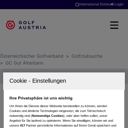
International Entries
Login
Österreichischer Golfverband
>
Golfclubsuche
>
GC Gut Altentann
Ihre Privatsphäre ist uns wichtig
Clubmeisterschaften 2026
Um Ihnen die Dienste dieser Webseite bereitstellen zu können, werden
Cookies und ähnliche Technologien eingesetzt, die zum Teil technisch
29.08.2026 - Einzel (Zählspiel)
notwendig sind (
Notwendige Cookies
), oder aber helfen sollen, unser
GC Gut Altentann
Angebot für Sie laufend zu optimieren. Wenn Sie einwilligen, können wir und
unsere
417
Partner persönliche Informationen auf Ihrem Gerät speichern und