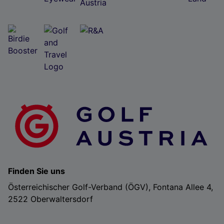
Folgendes bereitzustellen:
Verwendung genauer Standortdaten. Endgeräteeigenschaften zur Identifikation
aktiv abfragen. Speichern von oder Zugriff auf Informationen auf einem
Endgerät. Personalisierte Werbung und Inhalte, Messung von Werbeleistung
und der Performance von Inhalten, Zielgruppenforschung sowie Entwicklung
und Verbesserung von Angeboten.
Liste der Partner (Lieferanten)
Finden Sie uns
Österreichischer Golf-Verband (ÖGV), Fontana Allee 4,
2522 Oberwaltersdorf