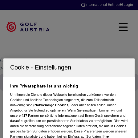
International Entries
Login
Österreichischer Golfverband
>
Golfclubsuche
>
Golfclub Wilder Kaiser
Ihre Privatsphäre ist uns wichtig
Um Ihnen die Dienste dieser Webseite bereitstellen zu können, werden
Cookies und ähnliche Technologien eingesetzt, die zum Teil technisch
notwendig sind (
Notwendige Cookies
), oder aber helfen sollen, unser
Angebot für Sie laufend zu optimieren. Wenn Sie einwilligen, können wir und
KITZ ALPS TROPHY powered by SR.Schauraum
unsere
417
Partner persönliche Informationen auf Ihrem Gerät speichern und
10.06.2023 - Stableford
darauf zugreifen, um ein persönlicheres Surferlebnis zu ermöglichen. Dies wird
durch die Verarbeitung personenbezogener Daten erreicht, die aus in Cookies
Golfclub Wilder Kaiser
gespeicherten Surfdaten erhoben werden. Diese Präferenzen werden unseren
Partnern signalisiert und haben keinen Einfluss auf Surfdaten.
Ihre