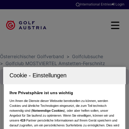
International Entries
Login
Österreichischer Golfverband
>
Golfclubsuche
>
Golfclub MOSTVIERTEL Amstetten-Ferschnitz
Ihre Privatsphäre ist uns wichtig
Um Ihnen die Dienste dieser Webseite bereitstellen zu können, werden
NÜRNBERGER Österreichische
Cookies und ähnliche Technologien eingesetzt, die zum Teil technisch
notwendig sind (
Notwendige Cookies
), oder aber helfen sollen, unser
Mannschaftsmeisterschaften MidAm Herren Div.
Angebot für Sie laufend zu optimieren. Wenn Sie einwilligen, können wir und
4C
unsere
419
Partner persönliche Informationen auf Ihrem Gerät speichern und
darauf zugreifen, um ein persönlicheres Surferlebnis zu ermöglichen. Dies wird
25.06.2021