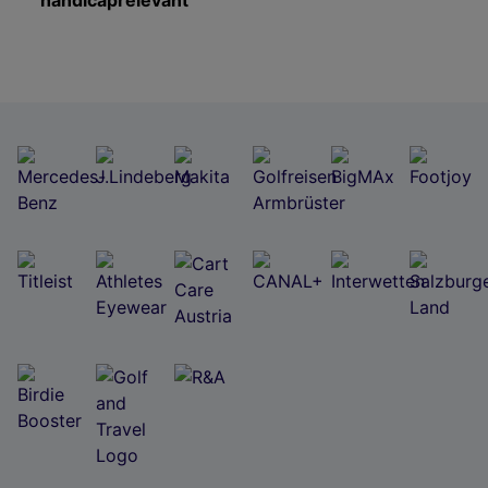
handicaprelevant
Wir und unsere Partner verarbeiten Daten, um
Folgendes bereitzustellen:
Verwendung genauer Standortdaten. Endgeräteeigenschaften zur Identifikation
aktiv abfragen. Speichern von oder Zugriff auf Informationen auf einem
Endgerät. Personalisierte Werbung und Inhalte, Messung von Werbeleistung
und der Performance von Inhalten, Zielgruppenforschung sowie Entwicklung
und Verbesserung von Angeboten.
Liste der Partner (Lieferanten)