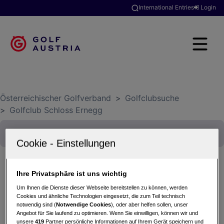
International Entries
Login
Österreichischer Golfverband
>
Golfclubsuche
>
Golfclub Schloss Ernegg
Ihre Privatsphäre ist uns wichtig
Strawberry Tour (3)
Um Ihnen die Dienste dieser Webseite bereitstellen zu können, werden
22.08.2025 - Einzel-Zählspiel nach Stableford
Cookies und ähnliche Technologien eingesetzt, die zum Teil technisch
notwendig sind (
Notwendige Cookies
), oder aber helfen sollen, unser
Golfclub Schloss Ernegg
Angebot für Sie laufend zu optimieren. Wenn Sie einwilligen, können wir und
unsere
419
Partner persönliche Informationen auf Ihrem Gerät speichern und