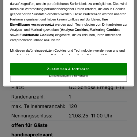
Turnierinfo
Startzeiten
Bruttowertung
darauf zugreifen, um ein persönlicheres Surferlebnis zu ermöglichen. Dies wird
durch die Verarbeitung personenbezogener Daten erreicht, die aus in Cookies
Nettowertung
Statistik
gespeicherten Surfdaten erhoben werden. Diese Präferenzen werden unseren
Partnern signalisiert und haben keinen Einfluss auf Surfdaten.
Ihre
Einwilligung vorausgesetzt
werden auch Technologien von Drittanbietern zu
Turnierinfo
Analyse- und Marketingzwecken (
Analyse Cookies, Marketing Cookies
sowie
Funktionale Cookies
) eingesetzt, die es erlauben, Ihren Interessen
Downloads
entsprechende Inhalte anzubieten.
Ausschreibung_Strawberry_Turniere_2025.pdf
Mit diesen dafür eingesetzten Cookies und Technologien werden von uns und
von Drittanbietern, die zum Teil auch außerhalb der EU (u.a. USA)
Datum:
22.08.2025
niedergelassen sind, mitunter personenbezogene Daten (z.B. IP-Adresse)
verarbeitet.
Den USA wird vom Europäischen Gerichtshof kein
Modus:
Stableford
Zustimmen & fortfahren
angemessenes Datenschutzniveau bescheinigt.
Es besteht insbesondere
Einstellungen verwalten
das Risiko, dass Ihre Daten dem Zugriff durch US-Behörden zu Kontroll- und
HCP-Limit:
55
Überwachungszwecken unterliegen und dagegen keine wirksamen
Platz:
GC Schloss Ernegg 1-18
Rechtsbehelfe zur Verfügung stehen.
Rundenanzahl:
1
Mit Klick auf „Zustimmen & fortfahren“ willigen Sie in die Verwendung
von unseren Cookies und auch von Drittanbietern (auch aus USA) ein.
max. Teilnehmeranzahl:
120
In den Einstellungen können Sie jederzeit Ihre Präferenzen verwalten und
Widerspruch gegen die Verarbeitung auf der Grundlage berechtigter
Nennungsschluss:
21.08.25, 11:00 Uhr
Interessen einlegen. Klicken Sie dazu auf „Cookie Einstellungen“, die sich auf
jeder Seite unten im Footer befinden.
offen für Gäste
Link zur Datenschutzrichtlinie
handicaprelevant