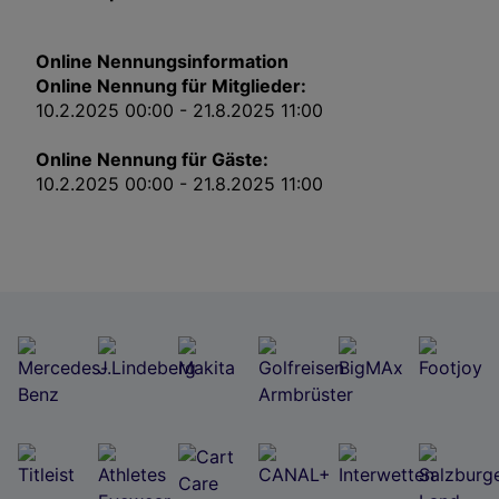
Impressum
Online Nennungsinformation
Wir und unsere Partner verarbeiten Daten, um
Online Nennung für Mitglieder:
Folgendes bereitzustellen:
10.2.2025 00:00 - 21.8.2025 11:00
Verwendung genauer Standortdaten. Endgeräteeigenschaften zur Identifikation
aktiv abfragen. Speichern von oder Zugriff auf Informationen auf einem
Endgerät. Personalisierte Werbung und Inhalte, Messung von Werbeleistung
Online Nennung für Gäste:
und der Performance von Inhalten, Zielgruppenforschung sowie Entwicklung
und Verbesserung von Angeboten.
10.2.2025 00:00 - 21.8.2025 11:00
Liste der Partner (Lieferanten)