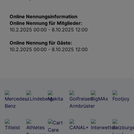
Impressum
Online Nennungsinformation
Wir und unsere Partner verarbeiten Daten, um
Online Nennung für Mitglieder:
Folgendes bereitzustellen:
10.2.2025 00:00 - 8.10.2025 12:00
Verwendung genauer Standortdaten. Endgeräteeigenschaften zur Identifikation
aktiv abfragen. Speichern von oder Zugriff auf Informationen auf einem
Endgerät. Personalisierte Werbung und Inhalte, Messung von Werbeleistung
Online Nennung für Gäste:
und der Performance von Inhalten, Zielgruppenforschung sowie Entwicklung
und Verbesserung von Angeboten.
10.2.2025 00:00 - 8.10.2025 12:00
Liste der Partner (Lieferanten)