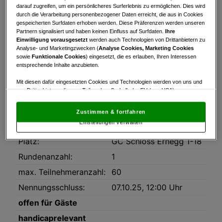
Turnierinfo
Startzeiten
Bruttowertung
darauf zugreifen, um ein persönlicheres Surferlebnis zu ermöglichen. Dies wird
durch die Verarbeitung personenbezogener Daten erreicht, die aus in Cookies
Nettowertung
Statistik
gespeicherten Surfdaten erhoben werden. Diese Präferenzen werden unseren
Partnern signalisiert und haben keinen Einfluss auf Surfdaten.
Ihre
Einwilligung vorausgesetzt
werden auch Technologien von Drittanbietern zu
Turnierinfo
Analyse- und Marketingzwecken (
Analyse Cookies, Marketing Cookies
sowie
Funktionale Cookies
) eingesetzt, die es erlauben, Ihren Interessen
Downloads
entsprechende Inhalte anzubieten.
Ausschreibung_Lions_Trophy45_08.10..pdf
Mit diesen dafür eingesetzten Cookies und Technologien werden von uns und
von Drittanbietern, die zum Teil auch außerhalb der EU (u.a. USA)
Datum:
08.10.2025
niedergelassen sind, mitunter personenbezogene Daten (z.B. IP-Adresse)
verarbeitet.
Den USA wird vom Europäischen Gerichtshof kein
Modus:
Stableford
Zustimmen & fortfahren
angemessenes Datenschutzniveau bescheinigt.
Es besteht insbesondere
Einstellungen verwalten
das Risiko, dass Ihre Daten dem Zugriff durch US-Behörden zu Kontroll- und
HCP-Limit:
54
Überwachungszwecken unterliegen und dagegen keine wirksamen
Platz:
GC Schloss Ernegg 1-18
Rechtsbehelfe zur Verfügung stehen.
Rundenanzahl:
1
Mit Klick auf „Zustimmen & fortfahren“ willigen Sie in die Verwendung
von unseren Cookies und auch von Drittanbietern (auch aus USA) ein.
max. Teilnehmeranzahl:
60
In den Einstellungen können Sie jederzeit Ihre Präferenzen verwalten und
Widerspruch gegen die Verarbeitung auf der Grundlage berechtigter
Nennungsschluss:
07.10.25, 12:00 Uhr
Interessen einlegen. Klicken Sie dazu auf „Cookie Einstellungen“, die sich auf
jeder Seite unten im Footer befinden.
offen für Gäste
Link zur Datenschutzrichtlinie
handicaprelevant