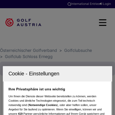
International Entries
Login
Österreichischer Golfverband
>
Golfclubsuche
>
Golfclub Schloss Ernegg
Ihre Privatsphäre ist uns wichtig
Lionstrophy45 by HARRYSON Businesswear
Um Ihnen die Dienste dieser Webseite bereitstellen zu können, werden
08.10.2025 - Einzel-Zählspiel nach Stableford
Cookies und ähnliche Technologien eingesetzt, die zum Teil technisch
notwendig sind (
Notwendige Cookies
), oder aber helfen sollen, unser
Golfclub Schloss Ernegg
Angebot für Sie laufend zu optimieren. Wenn Sie einwilligen, können wir und
unsere
419
Partner persönliche Informationen auf Ihrem Gerät speichern und