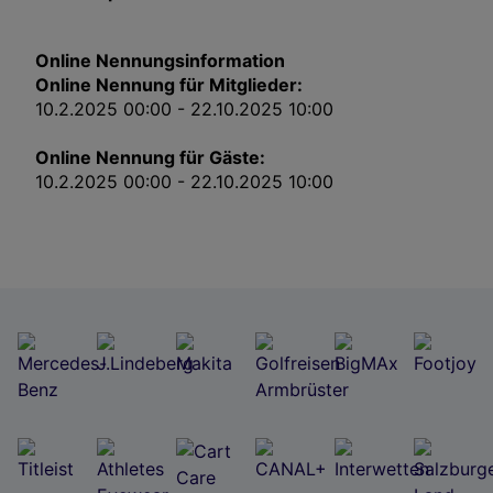
Impressum
Online Nennungsinformation
Wir und unsere Partner verarbeiten Daten, um
Online Nennung für Mitglieder:
Folgendes bereitzustellen:
10.2.2025 00:00 - 22.10.2025 10:00
Verwendung genauer Standortdaten. Endgeräteeigenschaften zur Identifikation
aktiv abfragen. Speichern von oder Zugriff auf Informationen auf einem
Endgerät. Personalisierte Werbung und Inhalte, Messung von Werbeleistung
Online Nennung für Gäste:
und der Performance von Inhalten, Zielgruppenforschung sowie Entwicklung
und Verbesserung von Angeboten.
10.2.2025 00:00 - 22.10.2025 10:00
Liste der Partner (Lieferanten)