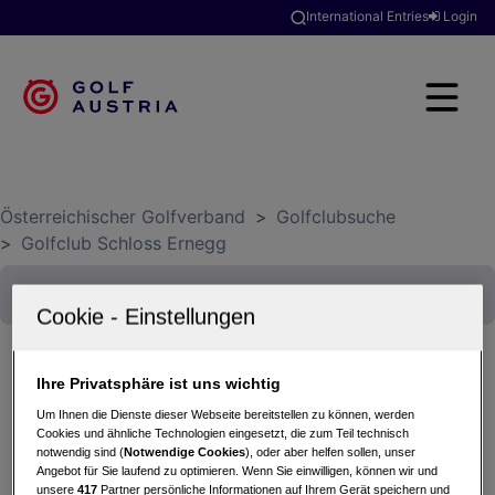
International Entries
Login
Österreichischer Golfverband
>
Golfclubsuche
>
Golfclub Schloss Ernegg
Ihre Privatsphäre ist uns wichtig
HCP-Mittwochsturnier 18 Loch
Um Ihnen die Dienste dieser Webseite bereitstellen zu können, werden
22.10.2025 - Einzel-Zählspiel nach Stableford
Cookies und ähnliche Technologien eingesetzt, die zum Teil technisch
notwendig sind (
Notwendige Cookies
), oder aber helfen sollen, unser
Golfclub Schloss Ernegg
Angebot für Sie laufend zu optimieren. Wenn Sie einwilligen, können wir und
unsere
417
Partner persönliche Informationen auf Ihrem Gerät speichern und