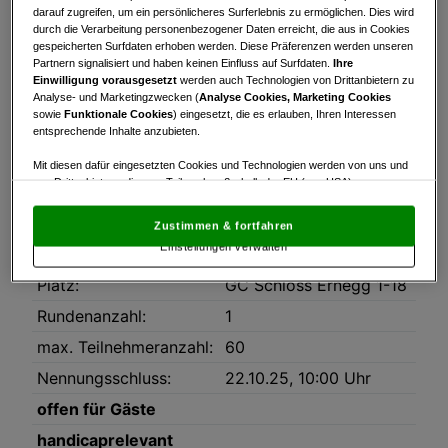
Turnierinfo
Startzeiten
Bruttowertung
darauf zugreifen, um ein persönlicheres Surferlebnis zu ermöglichen. Dies wird
durch die Verarbeitung personenbezogener Daten erreicht, die aus in Cookies
Nettowertung
Statistik
gespeicherten Surfdaten erhoben werden. Diese Präferenzen werden unseren
Partnern signalisiert und haben keinen Einfluss auf Surfdaten.
Ihre
Einwilligung vorausgesetzt
werden auch Technologien von Drittanbietern zu
Turnierinfo
Analyse- und Marketingzwecken (
Analyse Cookies, Marketing Cookies
sowie
Funktionale Cookies
) eingesetzt, die es erlauben, Ihren Interessen
Downloads
entsprechende Inhalte anzubieten.
Ausschreibung_Mittwochsturniere_2025.pdf
Mit diesen dafür eingesetzten Cookies und Technologien werden von uns und
von Drittanbietern, die zum Teil auch außerhalb der EU (u.a. USA)
Datum:
22.10.2025
niedergelassen sind, mitunter personenbezogene Daten (z.B. IP-Adresse)
verarbeitet.
Den USA wird vom Europäischen Gerichtshof kein
Modus:
Stableford
Zustimmen & fortfahren
angemessenes Datenschutzniveau bescheinigt.
Es besteht insbesondere
Einstellungen verwalten
das Risiko, dass Ihre Daten dem Zugriff durch US-Behörden zu Kontroll- und
HCP-Limit:
55
Überwachungszwecken unterliegen und dagegen keine wirksamen
Platz:
GC Schloss Ernegg 1-18
Rechtsbehelfe zur Verfügung stehen.
Rundenanzahl:
1
Mit Klick auf „Zustimmen & fortfahren“ willigen Sie in die Verwendung
von unseren Cookies und auch von Drittanbietern (auch aus USA) ein.
max. Teilnehmeranzahl:
60
In den Einstellungen können Sie jederzeit Ihre Präferenzen verwalten und
Widerspruch gegen die Verarbeitung auf der Grundlage berechtigter
Nennungsschluss:
22.10.25, 10:00 Uhr
Interessen einlegen. Klicken Sie dazu auf „Cookie Einstellungen“, die sich auf
jeder Seite unten im Footer befinden.
offen für Gäste
Link zur Datenschutzrichtlinie
handicaprelevant