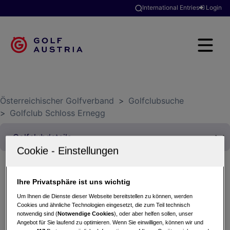
International Entries
Login
Österreichischer Golfverband
>
Golfclubsuche
>
Golfclub Schloss Ernegg
Ihre Privatsphäre ist uns wichtig
6. Ernegger Seniorenturnier
Um Ihnen die Dienste dieser Webseite bereitstellen zu können, werden
18.09.2025 - Einzel-Zählspiel nach Stableford
Cookies und ähnliche Technologien eingesetzt, die zum Teil technisch
Golfclub Schloss Ernegg
notwendig sind (
Notwendige Cookies
), oder aber helfen sollen, unser
Angebot für Sie laufend zu optimieren. Wenn Sie einwilligen, können wir und