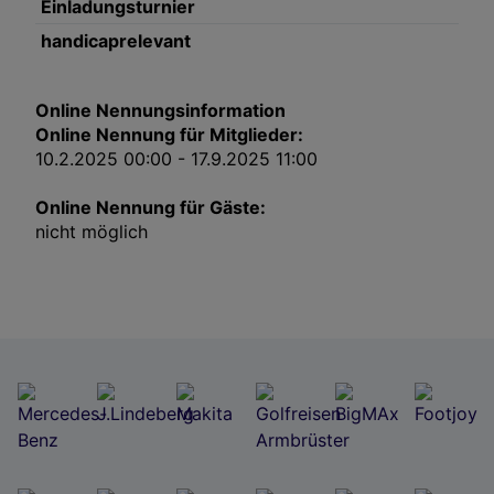
Einladungsturnier
Impressum
handicaprelevant
Wir und unsere Partner verarbeiten Daten, um
Folgendes bereitzustellen:
Online Nennungsinformation
Online Nennung für Mitglieder:
Verwendung genauer Standortdaten. Endgeräteeigenschaften zur Identifikation
aktiv abfragen. Speichern von oder Zugriff auf Informationen auf einem
10.2.2025 00:00 - 17.9.2025 11:00
Endgerät. Personalisierte Werbung und Inhalte, Messung von Werbeleistung
und der Performance von Inhalten, Zielgruppenforschung sowie Entwicklung
und Verbesserung von Angeboten.
Online Nennung für Gäste:
Liste der Partner (Lieferanten)
nicht möglich