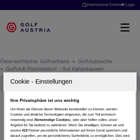
International Entries
Login
Österreichischer Golfverband
>
Golfclubsuche
>
Golfclub Pischelsdorf - Gut Kaltenhausen
Ihre Privatsphäre ist uns wichtig
Um Ihnen die Dienste dieser Webseite bereitstellen zu können, werden
Cookies und ähnliche Technologien eingesetzt, die zum Teil technisch
Österreichische Mannschaftsmeisterschaften
notwendig sind (
Notwendige Cookies
), oder aber helfen sollen, unser
Senioren Damen 2024 Div 3A
Angebot für Sie laufend zu optimieren. Wenn Sie einwilligen, können wir und
21.06.2024
unsere
419
Partner persönliche Informationen auf Ihrem Gerät speichern und
darauf zugreifen, um ein persönlicheres Surferlebnis zu ermöglichen. Dies wird
Golfclub Pischelsdorf - Gut Kaltenhausen