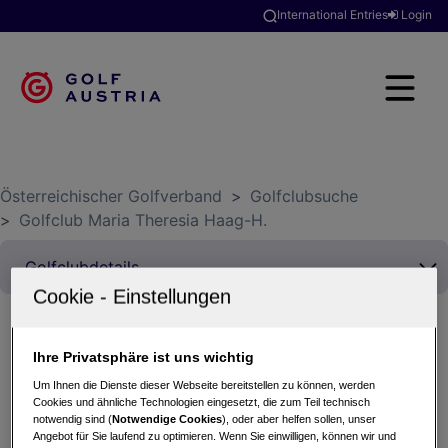
International Entries
Login
Österreichischer Golfverband
>
Golfclubsuche
>
Golfclub Maria Theresia Haag-H.
Ihre Privatsphäre ist uns wichtig
TURKISH AIRLINES & GOLFREISEN ARMBRÜSTER
Um Ihnen die Dienste dieser Webseite bereitstellen zu können, werden
TROPHY
Cookies und ähnliche Technologien eingesetzt, die zum Teil technisch
05.06.2024 - Einzel (Stableford)
notwendig sind (
Notwendige Cookies
), oder aber helfen sollen, unser
Angebot für Sie laufend zu optimieren. Wenn Sie einwilligen, können wir und
Golfclub Maria Theresia Haag-H.