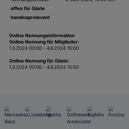
Impressum
offen für Gäste
handicaprelevant
Wir und unsere Partner verarbeiten Daten, um
Folgendes bereitzustellen:
Online Nennungsinformation
Verwendung genauer Standortdaten. Endgeräteeigenschaften zur Identifikation
aktiv abfragen. Speichern von oder Zugriff auf Informationen auf einem
Online Nennung für Mitglieder:
Endgerät. Personalisierte Werbung und Inhalte, Messung von Werbeleistung
und der Performance von Inhalten, Zielgruppenforschung sowie Entwicklung
1.3.2024 00:00 - 4.6.2024 15:00
und Verbesserung von Angeboten.
Liste der Partner (Lieferanten)
Online Nennung für Gäste:
1.3.2024 00:00 - 4.6.2024 15:00