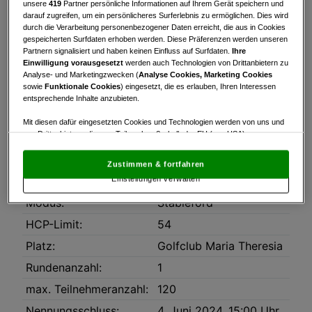
unsere
419
Partner persönliche Informationen auf Ihrem Gerät speichern und
darauf zugreifen, um ein persönlicheres Surferlebnis zu ermöglichen. Dies wird
Turnierinfo
Nennliste
Startzeiten
durch die Verarbeitung personenbezogener Daten erreicht, die aus in Cookies
gespeicherten Surfdaten erhoben werden. Diese Präferenzen werden unseren
Bruttowertung
Nettowertung
Statistik
Partnern signalisiert und haben keinen Einfluss auf Surfdaten.
Ihre
Einwilligung vorausgesetzt
werden auch Technologien von Drittanbietern zu
Analyse- und Marketingzwecken (
Analyse Cookies, Marketing Cookies
Turnierinfo
sowie
Funktionale Cookies
) eingesetzt, die es erlauben, Ihren Interessen
Die Brutto-& Nettopunkte zählen zur
entsprechende Inhalte anzubieten.
Hookwertung.
Mit diesen dafür eingesetzten Cookies und Technologien werden von uns und
Downloads
von Drittanbietern, die zum Teil auch außerhalb der EU (u.a. USA)
niedergelassen sind, mitunter personenbezogene Daten (z.B. IP-Adresse)
TURKISH_AIRLINES__Golfreisen_ARMBRUeSTER_Troph
verarbeitet.
Den USA wird vom Europäischen Gerichtshof kein
Zustimmen & fortfahren
angemessenes Datenschutzniveau bescheinigt.
Es besteht insbesondere
Datum:
05.06.2024
Einstellungen verwalten
das Risiko, dass Ihre Daten dem Zugriff durch US-Behörden zu Kontroll- und
Überwachungszwecken unterliegen und dagegen keine wirksamen
Modus:
Stableford
Rechtsbehelfe zur Verfügung stehen.
HCP-Limit:
54
Mit Klick auf „Zustimmen & fortfahren“ willigen Sie in die Verwendung
von unseren Cookies und auch von Drittanbietern (auch aus USA) ein.
Platz:
Golfclub Maria Theresia
In den Einstellungen können Sie jederzeit Ihre Präferenzen verwalten und
Widerspruch gegen die Verarbeitung auf der Grundlage berechtigter
Rundenanzahl:
1
Interessen einlegen. Klicken Sie dazu auf „Cookie Einstellungen“, die sich auf
max. Teilnehmeranzahl:
120
jeder Seite unten im Footer befinden.
Link zur Datenschutzrichtlinie
Nennungsschluss:
4. Juni 2024, 15:00 Uhr