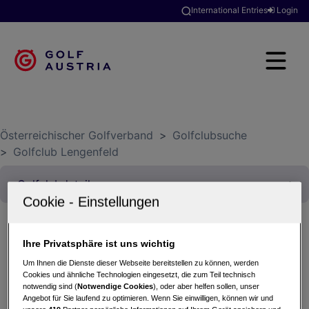
International Entries
Login
Österreichischer Golfverband
>
Golfclubsuche
>
Golfclub Lengenfeld
Ihre Privatsphäre ist uns wichtig
Weinherbst Degustationsturnier
Um Ihnen die Dienste dieser Webseite bereitstellen zu können, werden
12.09.2026 - Texas Scramble (Stableford - 2
Cookies und ähnliche Technologien eingesetzt, die zum Teil technisch
Spieler)
notwendig sind (
Notwendige Cookies
), oder aber helfen sollen, unser
Angebot für Sie laufend zu optimieren. Wenn Sie einwilligen, können wir und
Golfclub Lengenfeld