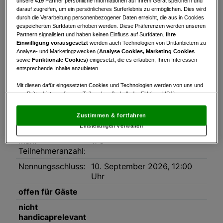
unsere
419
Partner persönliche Informationen auf Ihrem Gerät speichern und
darauf zugreifen, um ein persönlicheres Surferlebnis zu ermöglichen. Dies wird
Turnierinfo
Nennliste
durch die Verarbeitung personenbezogener Daten erreicht, die aus in Cookies
gespeicherten Surfdaten erhoben werden. Diese Präferenzen werden unseren
Partnern signalisiert und haben keinen Einfluss auf Surfdaten.
Ihre
Turnierinfo
Einwilligung vorausgesetzt
werden auch Technologien von Drittanbietern zu
Analyse- und Marketingzwecken (
Analyse Cookies, Marketing Cookies
Datum:
12.09.2026
sowie
Funktionale Cookies
) eingesetzt, die es erlauben, Ihren Interessen
Modus:
Scramble
entsprechende Inhalte anzubieten.
HCP-Limit:
54
Mit diesen dafür eingesetzten Cookies und Technologien werden von uns und
von Drittanbietern, die zum Teil auch außerhalb der EU (u.a. USA)
Platz:
1-18 Golfclub Lengenfeld
niedergelassen sind, mitunter personenbezogene Daten (z.B. IP-Adresse)
Kamptalkurs A/B
verarbeitet.
Den USA wird vom Europäischen Gerichtshof kein
Zustimmen & fortfahren
angemessenes Datenschutzniveau bescheinigt.
Es besteht insbesondere
Rundenanzahl:
1
Einstellungen verwalten
das Risiko, dass Ihre Daten dem Zugriff durch US-Behörden zu Kontroll- und
Überwachungszwecken unterliegen und dagegen keine wirksamen
max.
176
Rechtsbehelfe zur Verfügung stehen.
Teilnehmeranzahl:
Mit Klick auf „Zustimmen & fortfahren“ willigen Sie in die Verwendung
Nennungsschluss:
10. September 2026, 12:00
von unseren Cookies und auch von Drittanbietern (auch aus USA) ein.
Uhr
In den Einstellungen können Sie jederzeit Ihre Präferenzen verwalten und
Widerspruch gegen die Verarbeitung auf der Grundlage berechtigter
offen für Gäste
Interessen einlegen. Klicken Sie dazu auf „Cookie Einstellungen“, die sich auf
jeder Seite unten im Footer befinden.
nicht
handicaprelevant
Link zur Datenschutzrichtlinie