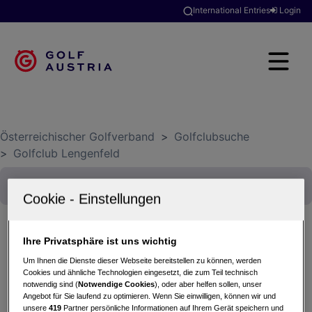
International Entries
Login
Österreichischer Golfverband
>
Golfclubsuche
>
Golfclub Lengenfeld
Ihre Privatsphäre ist uns wichtig
Turkish Airlines und Golfreisen Armbrüster
Um Ihnen die Dienste dieser Webseite bereitstellen zu können, werden
Trophy powered by Valuita
Cookies und ähnliche Technologien eingesetzt, die zum Teil technisch
notwendig sind (
Notwendige Cookies
), oder aber helfen sollen, unser
04.06.2025 - Einzel (Stableford)
Angebot für Sie laufend zu optimieren. Wenn Sie einwilligen, können wir und
Golfclub Lengenfeld
unsere
419
Partner persönliche Informationen auf Ihrem Gerät speichern und