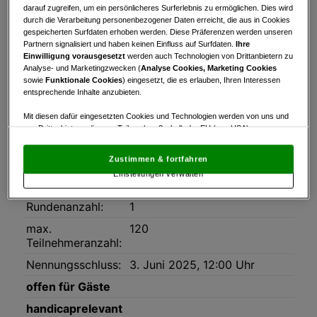
darauf zugreifen, um ein persönlicheres Surferlebnis zu ermöglichen. Dies wird
durch die Verarbeitung personenbezogener Daten erreicht, die aus in Cookies
Turnierinfo
Nennliste
Startzeiten
gespeicherten Surfdaten erhoben werden. Diese Präferenzen werden unseren
Partnern signalisiert und haben keinen Einfluss auf Surfdaten.
Ihre
Bruttowertung
Nettowertung
Statistik
Einwilligung vorausgesetzt
werden auch Technologien von Drittanbietern zu
Analyse- und Marketingzwecken (
Analyse Cookies, Marketing Cookies
sowie
Funktionale Cookies
) eingesetzt, die es erlauben, Ihren Interessen
Turnierinfo
entsprechende Inhalte anzubieten.
Datum:
04.06.2025
Mit diesen dafür eingesetzten Cookies und Technologien werden von uns und
Modus:
Stableford
von Drittanbietern, die zum Teil auch außerhalb der EU (u.a. USA)
niedergelassen sind, mitunter personenbezogene Daten (z.B. IP-Adresse)
HCP-Limit:
54
verarbeitet.
Den USA wird vom Europäischen Gerichtshof kein
Zustimmen & fortfahren
angemessenes Datenschutzniveau bescheinigt.
Es besteht insbesondere
Platz:
1-18 Golfclub Lengenfeld
Einstellungen verwalten
das Risiko, dass Ihre Daten dem Zugriff durch US-Behörden zu Kontroll- und
Kamptalkurs A/B
Überwachungszwecken unterliegen und dagegen keine wirksamen
Rechtsbehelfe zur Verfügung stehen.
Rundenanzahl:
1
Mit Klick auf „Zustimmen & fortfahren“ willigen Sie in die Verwendung
max.
120
von unseren Cookies und auch von Drittanbietern (auch aus USA) ein.
Teilnehmeranzahl:
In den Einstellungen können Sie jederzeit Ihre Präferenzen verwalten und
Widerspruch gegen die Verarbeitung auf der Grundlage berechtigter
Nennungsschluss:
3. Juni 2025, 12:00 Uhr
Interessen einlegen. Klicken Sie dazu auf „Cookie Einstellungen“, die sich auf
offen für Gäste
jeder Seite unten im Footer befinden.
Link zur Datenschutzrichtlinie
handicaprelevant