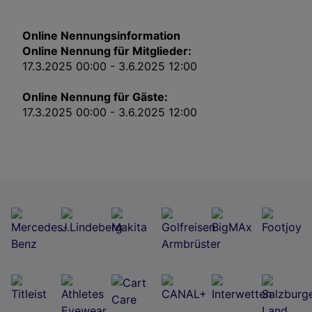
Impressum
Online Nennungsinformation
Wir und unsere Partner verarbeiten Daten, um
Online Nennung für Mitglieder:
Folgendes bereitzustellen:
17.3.2025 00:00 - 3.6.2025 12:00
Verwendung genauer Standortdaten. Endgeräteeigenschaften zur Identifikation
aktiv abfragen. Speichern von oder Zugriff auf Informationen auf einem
Endgerät. Personalisierte Werbung und Inhalte, Messung von Werbeleistung
Online Nennung für Gäste:
und der Performance von Inhalten, Zielgruppenforschung sowie Entwicklung
17.3.2025 00:00 - 3.6.2025 12:00
und Verbesserung von Angeboten.
Liste der Partner (Lieferanten)