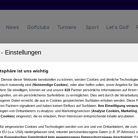
News
Golfclubs
Turniere
Sport
Let's Golf
lub Haugschlag-Waldviertel
atsphäre ist uns wichtig
Startzeiten
 Dienste dieser Webseite bereitstellen zu können, werden Cookies und ähnliche Technologien
nisch notwendig sind (
Notwendige Cookies
), oder aber helfen sollen, unser Angebot für Si
Wenn Sie einwilligen, können wir und unsere
419
Partner persönliche Informationen auf Ihrem
greifen, um ein persönlicheres Surferlebnis zu ermöglichen. Dies wird durch die Verarbeitun
gener Daten erreicht, die aus in Cookies gespeicherten Surfdaten erhoben werden. Diese 
en Partnern signalisiert und haben keinen Einfluss auf Surfdaten.
Ihre Einwilligung voraus
ogien von Drittanbietern zu Analyse- und Marketingzwecken (
Analyse Cookies, Marketing
 Cookies
) eingesetzt, die es erlauben, Ihren Interessen entsprechende Inhalte anzubieten.
afür eingesetzten Cookies und Technologien werden von uns und von Drittanbietern, die zum 
tung
Nettowertung
Statistik
r EU (u.a. USA) niedergelassen sind, mitunter personenbezogene Daten (z.B. IP-Adresse) v
m Europäischen Gerichtshof kein angemessenes Datenschutzniveau bescheinigt.
Es