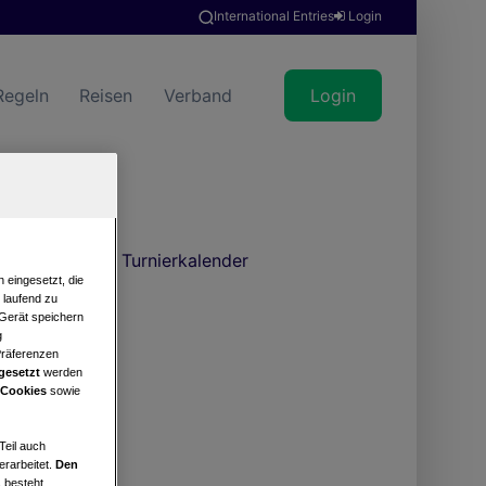
International Entries
Login
Regeln
Reisen
Verband
Login
Turnierkalender
 eingesetzt, die
e laufend zu
 Gerät speichern
g
Präferenzen
gesetzt
werden
 Cookies
sowie
Teil auch
erarbeitet.
Den
 besteht