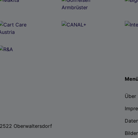
Men
Über 
Impr
Date
, 2522 Oberwaltersdorf
Bilde