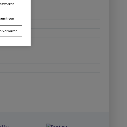
ngszwecken
d auch von
en und
 auf „Cookie
en verwalten
von oder Zugriff
und der