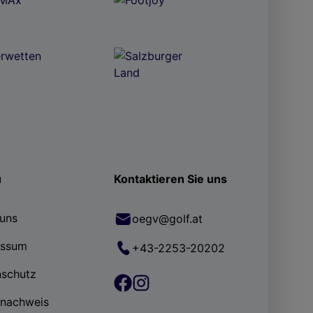
ü
Kontaktieren Sie uns
uns
oegv@golf.at
essum
+43-2253-20202
nschutz
rnachweis