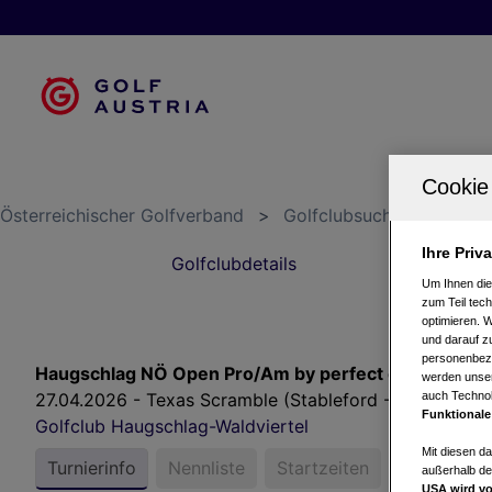
Österreichischer Golfverband
>
Golfclubsuche
>
Golfc
Ihre Priv
Golfclubdetails
Um Ihnen die
zum Teil tech
optimieren. 
und darauf zu
personenbezo
Haugschlag NÖ Open Pro/Am by perfect eagle
werden unser
27.04.2026 - Texas Scramble (Stableford - 4 Spieler)
auch Technol
Funktionale
Golfclub Haugschlag-Waldviertel
Mit diesen d
Turnierinfo
Nennliste
Startzeiten
Bruttower
außerhalb de
USA wird vo