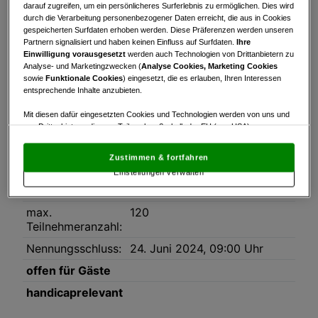
Turnierinfo
Nennliste
Startzeiten
darauf zugreifen, um ein persönlicheres Surferlebnis zu ermöglichen. Dies wird
durch die Verarbeitung personenbezogener Daten erreicht, die aus in Cookies
gespeicherten Surfdaten erhoben werden. Diese Präferenzen werden unseren
Bruttowertung
Nettowertung
Statistik
Partnern signalisiert und haben keinen Einfluss auf Surfdaten.
Ihre
Einwilligung vorausgesetzt
werden auch Technologien von Drittanbietern zu
Analyse- und Marketingzwecken (
Analyse Cookies, Marketing Cookies
Turnierinfo
sowie
Funktionale Cookies
) eingesetzt, die es erlauben, Ihren Interessen
Datum:
24.06.2024
entsprechende Inhalte anzubieten.
Modus:
Stableford
Mit diesen dafür eingesetzten Cookies und Technologien werden von uns und
von Drittanbietern, die zum Teil auch außerhalb der EU (u.a. USA)
HCP-Limit:
54
niedergelassen sind, mitunter personenbezogene Daten (z.B. IP-Adresse)
verarbeitet.
Den USA wird vom Europäischen Gerichtshof kein
Platz:
Golf-Club Donau,
Zustimmen & fortfahren
angemessenes Datenschutzniveau bescheinigt.
Es besteht insbesondere
Championship Course 2019
Einstellungen verwalten
das Risiko, dass Ihre Daten dem Zugriff durch US-Behörden zu Kontroll- und
Überwachungszwecken unterliegen und dagegen keine wirksamen
Rundenanzahl:
1
Rechtsbehelfe zur Verfügung stehen.
max.
120
Mit Klick auf „Zustimmen & fortfahren“ willigen Sie in die Verwendung
Teilnehmeranzahl:
von unseren Cookies und auch von Drittanbietern (auch aus USA) ein.
Nennungsschluss:
24. Juni 2024, 09:00 Uhr
In den Einstellungen können Sie jederzeit Ihre Präferenzen verwalten und
Widerspruch gegen die Verarbeitung auf der Grundlage berechtigter
offen für Gäste
Interessen einlegen. Klicken Sie dazu auf „Cookie Einstellungen“, die sich auf
jeder Seite unten im Footer befinden.
handicaprelevant
Link zur Datenschutzrichtlinie