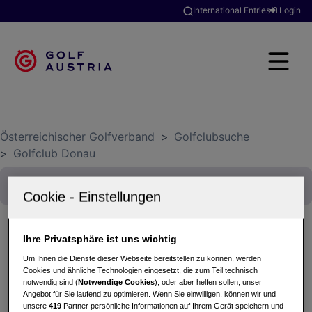
International Entries
Login
Österreichischer Golfverband
>
Golfclubsuche
>
Golfclub Donau
Ihre Privatsphäre ist uns wichtig
TURKISH AIRLINES & GOLFREISEN ARMBRÜSTER
Um Ihnen die Dienste dieser Webseite bereitstellen zu können, werden
Cookies und ähnliche Technologien eingesetzt, die zum Teil technisch
24.06.2024 - Einzel (Stableford)
notwendig sind (
Notwendige Cookies
), oder aber helfen sollen, unser
Golfclub Donau
Angebot für Sie laufend zu optimieren. Wenn Sie einwilligen, können wir und
unsere
419
Partner persönliche Informationen auf Ihrem Gerät speichern und