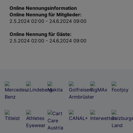
Impressum
Online Nennungsinformation
Online Nennung für Mitglieder:
Wir und unsere Partner verarbeiten Daten, um
2.5.2024 02:00 - 24.6.2024 09:00
Folgendes bereitzustellen:
Verwendung genauer Standortdaten. Endgeräteeigenschaften zur Identifikation
Online Nennung für Gäste:
aktiv abfragen. Speichern von oder Zugriff auf Informationen auf einem
Endgerät. Personalisierte Werbung und Inhalte, Messung von Werbeleistung
2.5.2024 02:00 - 24.6.2024 09:00
und der Performance von Inhalten, Zielgruppenforschung sowie Entwicklung
und Verbesserung von Angeboten.
Liste der Partner (Lieferanten)