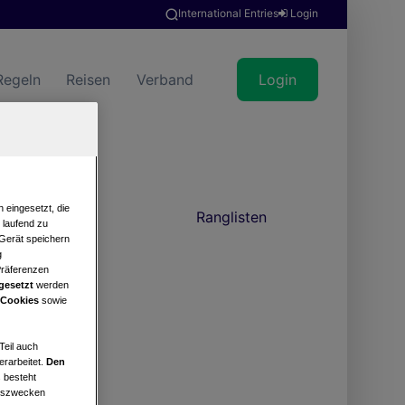
International Entries
Login
Regeln
Reisen
Verband
Login
 eingesetzt, die
news
Ranglisten
e laufend zu
 Gerät speichern
g
Präferenzen
gesetzt
werden
 Cookies
sowie
Teil auch
erarbeitet.
Den
 besteht
ngszwecken