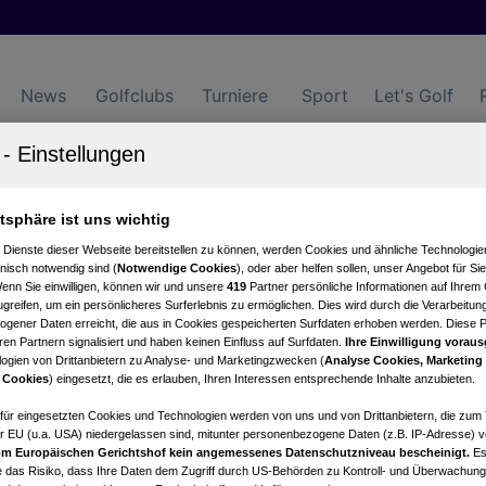
News
Golfclubs
Turniere
Sport
Let's Golf
 und Landclub Achensee
atsphäre ist uns wichtig
 Dienste dieser Webseite bereitstellen zu können, werden Cookies und ähnliche Technologien
Turnierkalender
Club
nisch notwendig sind (
Notwendige Cookies
), oder aber helfen sollen, unser Angebot für Si
Wenn Sie einwilligen, können wir und unsere
419
Partner persönliche Informationen auf Ihrem
greifen, um ein persönlicheres Surferlebnis zu ermöglichen. Dies wird durch die Verarbeitun
gener Daten erreicht, die aus in Cookies gespeicherten Surfdaten erhoben werden. Diese 
en Partnern signalisiert und haben keinen Einfluss auf Surfdaten.
Ihre Einwilligung voraus
ogien von Drittanbietern zu Analyse- und Marketingzwecken (
Analyse Cookies, Marketing
 Cookies
) eingesetzt, die es erlauben, Ihren Interessen entsprechende Inhalte anzubieten.
afür eingesetzten Cookies und Technologien werden von uns und von Drittanbietern, die zum 
r EU (u.a. USA) niedergelassen sind, mitunter personenbezogene Daten (z.B. IP-Adresse) v
m Europäischen Gerichtshof kein angemessenes Datenschutzniveau bescheinigt.
Es
tung
Live Scoring
Statistik
 das Risiko, dass Ihre Daten dem Zugriff durch US-Behörden zu Kontroll- und Überwachu