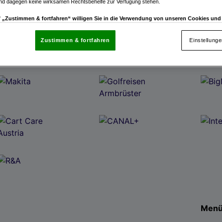
und dagegen keine wirksamen Rechtsbehelfe zur Verfügung stehen.
uf „Zustimmen & fortfahren“ willigen Sie in die Verwendung von unseren Cookies un
rn (auch aus USA) ein.
In den Einstellungen können Sie jederzeit Ihre Präferenzen verwalt
gegen die Verarbeitung auf der Grundlage berechtigter Interessen einlegen. Klicken Sie dazu
Zustimmen & fortfahren
Einstellung
“, die sich auf jeder Seite unten im Footer befinden.
enschutzrichtlinie
nsere Partner verarbeiten Daten, um Folgendes bereitzustellen:
enauer Standortdaten. Endgeräteeigenschaften zur Identifikation aktiv abfragen. Speichern 
ionen auf einem Endgerät. Personalisierte Werbung und Inhalte, Messung von Werbeleistung 
von Inhalten, Zielgruppenforschung sowie Entwicklung und Verbesserung von Angeboten.
rtner (Lieferanten)
Men