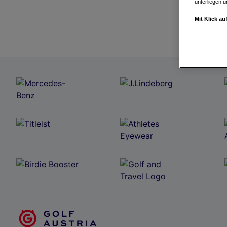
unterliegen 
Mit Klick a
Drittanbiete
Widerspruch 
Einstellungen
Link zur Dat
Impressum
Wir und u
Verwendung g
auf Informat
Performance 
Liste der Pa