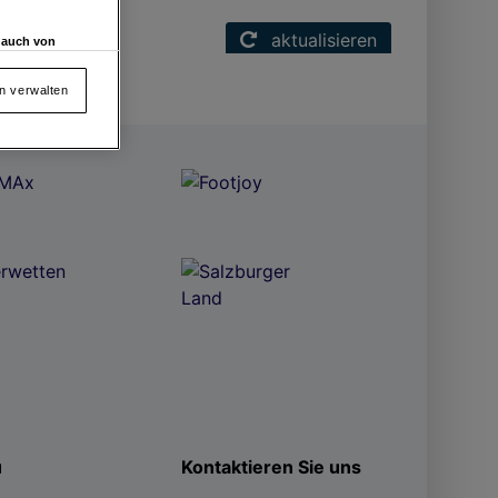
aktualisieren
d auch von
en und
 auf „Cookie
en verwalten
von oder Zugriff
und der
ü
Kontaktieren Sie uns