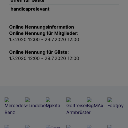
offen für Gäste
Impressum
handicaprelevant
Wir und unsere Partner verarbeiten Daten, um
Folgendes bereitzustellen:
Online Nennungsinformation
Online Nennung für Mitglieder:
Verwendung genauer Standortdaten. Endgeräteeigenschaften zur Identifikation
aktiv abfragen. Speichern von oder Zugriff auf Informationen auf einem
1.7.2020 12:00 - 29.7.2020 12:00
Endgerät. Personalisierte Werbung und Inhalte, Messung von Werbeleistung
und der Performance von Inhalten, Zielgruppenforschung sowie Entwicklung
und Verbesserung von Angeboten.
Online Nennung für Gäste:
Liste der Partner (Lieferanten)
1.7.2020 12:00 - 29.7.2020 12:00