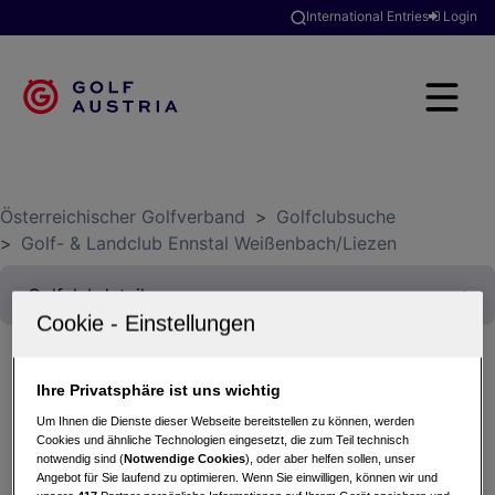
International Entries
Login
Österreichischer Golfverband
>
Golfclubsuche
>
Golf- & Landclub Ennstal Weißenbach/Liezen
Ihre Privatsphäre ist uns wichtig
Two Wings HCP Rallye
Um Ihnen die Dienste dieser Webseite bereitstellen zu können, werden
31.07.2020 - Stableford
Cookies und ähnliche Technologien eingesetzt, die zum Teil technisch
Golf- & Landclub Ennstal Weißenbach/Liezen
notwendig sind (
Notwendige Cookies
), oder aber helfen sollen, unser
Angebot für Sie laufend zu optimieren. Wenn Sie einwilligen, können wir und