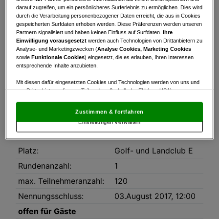
darauf zugreifen, um ein persönlicheres Surferlebnis zu ermöglichen. Dies wird
Turnierinfo
Nennliste
Startzeiten
durch die Verarbeitung personenbezogener Daten erreicht, die aus in Cookies
gespeicherten Surfdaten erhoben werden. Diese Präferenzen werden unseren
Partnern signalisiert und haben keinen Einfluss auf Surfdaten.
Ihre
Bruttowertung
Nettowertung
Statistik
Einwilligung vorausgesetzt
werden auch Technologien von Drittanbietern zu
Analyse- und Marketingzwecken (
Analyse Cookies, Marketing Cookies
sowie
Funktionale Cookies
) eingesetzt, die es erlauben, Ihren Interessen
Turnierinfo
entsprechende Inhalte anzubieten.
Downloads
Burg_Strechau_Trophy_2017.pdf
Mit diesen dafür eingesetzten Cookies und Technologien werden von uns und
von Drittanbietern, die zum Teil auch außerhalb der EU (u.a. USA)
niedergelassen sind, mitunter personenbezogene Daten (z.B. IP-Adresse)
Datum:
05.08.2017
verarbeitet.
Den USA wird vom Europäischen Gerichtshof kein
Zustimmen & fortfahren
angemessenes Datenschutzniveau bescheinigt.
Es besteht insbesondere
Modus:
Stableford
Einstellungen verwalten
das Risiko, dass Ihre Daten dem Zugriff durch US-Behörden zu Kontroll- und
Überwachungszwecken unterliegen und dagegen keine wirksamen
HCP-Limit:
45
Rechtsbehelfe zur Verfügung stehen.
Platz:
Golf- und Landclub E
Mit Klick auf „Zustimmen & fortfahren“ willigen Sie in die Verwendung
Rundenanzahl:
1
von unseren Cookies und auch von Drittanbietern (auch aus USA) ein.
In den Einstellungen können Sie jederzeit Ihre Präferenzen verwalten und
max. Teilnehmeranzahl:
120
Widerspruch gegen die Verarbeitung auf der Grundlage berechtigter
Interessen einlegen. Klicken Sie dazu auf „Cookie Einstellungen“, die sich auf
Nennungsschluss:
03.August 2017, 12:00
jeder Seite unten im Footer befinden.
offen für Gäste
Link zur Datenschutzrichtlinie