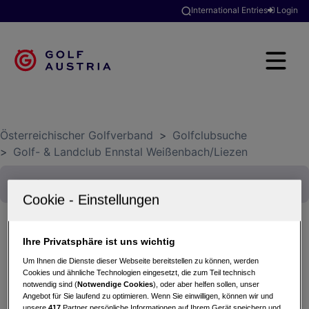
International Entries
Login
Österreichischer Golfverband
>
Golfclubsuche
>
Golf- & Landclub Ennstal Weißenbach/Liezen
Ihre Privatsphäre ist uns wichtig
SOMMERGOLFTAGE 10.Burg Strechau
Um Ihnen die Dienste dieser Webseite bereitstellen zu können, werden
Jubiläums Golftrophy
Cookies und ähnliche Technologien eingesetzt, die zum Teil technisch
notwendig sind (
Notwendige Cookies
), oder aber helfen sollen, unser
05.08.2017 - Stableford
Angebot für Sie laufend zu optimieren. Wenn Sie einwilligen, können wir und
Golf- & Landclub Ennstal Weißenbach/Liezen
unsere
417
Partner persönliche Informationen auf Ihrem Gerät speichern und