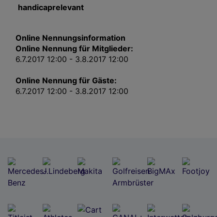
handicaprelevant
Impressum
Wir und unsere Partner verarbeiten Daten, um
Online Nennungsinformation
Folgendes bereitzustellen:
Online Nennung für Mitglieder:
Verwendung genauer Standortdaten. Endgeräteeigenschaften zur Identifikation
6.7.2017 12:00 - 3.8.2017 12:00
aktiv abfragen. Speichern von oder Zugriff auf Informationen auf einem
Endgerät. Personalisierte Werbung und Inhalte, Messung von Werbeleistung
und der Performance von Inhalten, Zielgruppenforschung sowie Entwicklung
Online Nennung für Gäste:
und Verbesserung von Angeboten.
6.7.2017 12:00 - 3.8.2017 12:00
Liste der Partner (Lieferanten)