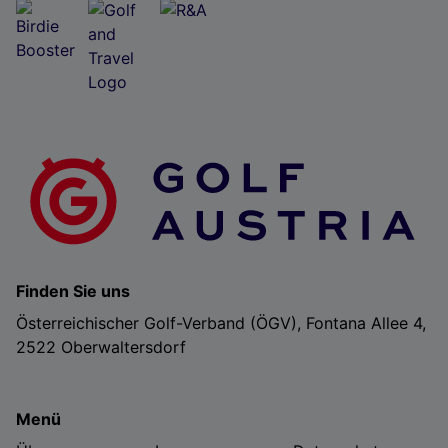
Folgendes bereitzustellen:
Verwendung genauer Standortdaten. Endgeräteeigenschaften zur Identifikation
aktiv abfragen. Speichern von oder Zugriff auf Informationen auf einem
Endgerät. Personalisierte Werbung und Inhalte, Messung von Werbeleistung
und der Performance von Inhalten, Zielgruppenforschung sowie Entwicklung
und Verbesserung von Angeboten.
Liste der Partner (Lieferanten)
Finden Sie uns
Österreichischer Golf-Verband (ÖGV), Fontana Allee 4,
2522 Oberwaltersdorf
Menü