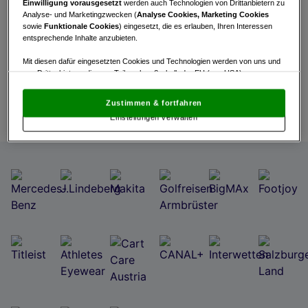
Einwilligung vorausgesetzt
werden auch Technologien von Drittanbietern zu
Analyse- und Marketingzwecken (
Analyse Cookies, Marketing Cookies
Turnierinfo
Nennliste
Startzeiten
sowie
Funktionale Cookies
) eingesetzt, die es erlauben, Ihren Interessen
entsprechende Inhalte anzubieten.
Live Scoring
Mit diesen dafür eingesetzten Cookies und Technologien werden von uns und
von Drittanbietern, die zum Teil auch außerhalb der EU (u.a. USA)
niedergelassen sind, mitunter personenbezogene Daten (z.B. IP-Adresse)
aktualisieren
verarbeitet.
Den USA wird vom Europäischen Gerichtshof kein
Zustimmen & fortfahren
angemessenes Datenschutzniveau bescheinigt.
Es besteht insbesondere
Einstellungen verwalten
das Risiko, dass Ihre Daten dem Zugriff durch US-Behörden zu Kontroll- und
Überwachungszwecken unterliegen und dagegen keine wirksamen
Rechtsbehelfe zur Verfügung stehen.
Mit Klick auf „Zustimmen & fortfahren“ willigen Sie in die Verwendung
von unseren Cookies und auch von Drittanbietern (auch aus USA) ein.
In den Einstellungen können Sie jederzeit Ihre Präferenzen verwalten und
Widerspruch gegen die Verarbeitung auf der Grundlage berechtigter
Interessen einlegen. Klicken Sie dazu auf „Cookie Einstellungen“, die sich auf
jeder Seite unten im Footer befinden.
Link zur Datenschutzrichtlinie
Impressum
Wir und unsere Partner verarbeiten Daten, um