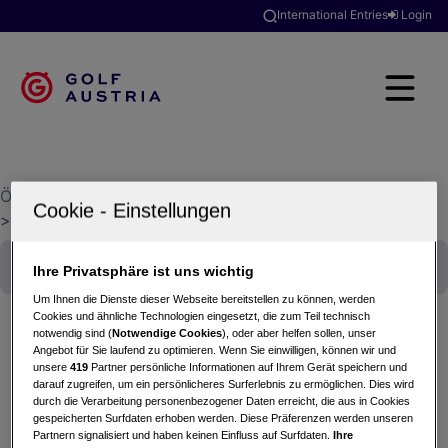
International Entries
Login
Österreichischer Golfverband
>
Golfclubsuche
>
Golf- & Landclub Ennstal Weißenbach/Liezen
Ihre Privatsphäre ist uns wichtig
Um Ihnen die Dienste dieser Webseite bereitstellen zu können, werden
Cookies und ähnliche Technologien eingesetzt, die zum Teil technisch
notwendig sind (
Notwendige Cookies
), oder aber helfen sollen, unser
Angebot für Sie laufend zu optimieren. Wenn Sie einwilligen, können wir und
Österreichische Mannschaftsmeisterschaften
unsere
419
Partner persönliche Informationen auf Ihrem Gerät speichern und
darauf zugreifen, um ein persönlicheres Surferlebnis zu ermöglichen. Dies wird
Masters 65+ Herren Div. 5A
durch die Verarbeitung personenbezogener Daten erreicht, die aus in Cookies
20.08.2024
gespeicherten Surfdaten erhoben werden. Diese Präferenzen werden unseren
Partnern signalisiert und haben keinen Einfluss auf Surfdaten.
Ihre
Golf- & Landclub Ennstal Weißenbach/Liezen