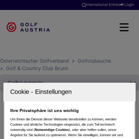
International Entries
Login
Österreichischer Golfverband
>
Golfclubsuche
>
Golf & Country Club Brunn
Ihre Privatsphäre ist uns wichtig
Turkish Airlines & Golfreisen Armbrüster Trophy
Um Ihnen die Dienste dieser Webseite bereitstellen zu können, werden
2026 powered by Dr. Theiss
Cookies und ähnliche Technologien eingesetzt, die zum Teil technisch
02.07.2026 - Einzel (Stableford)
notwendig sind (
Notwendige Cookies
), oder aber helfen sollen, unser
Angebot für Sie laufend zu optimieren. Wenn Sie einwilligen, können wir und
Golf & Country Club Brunn