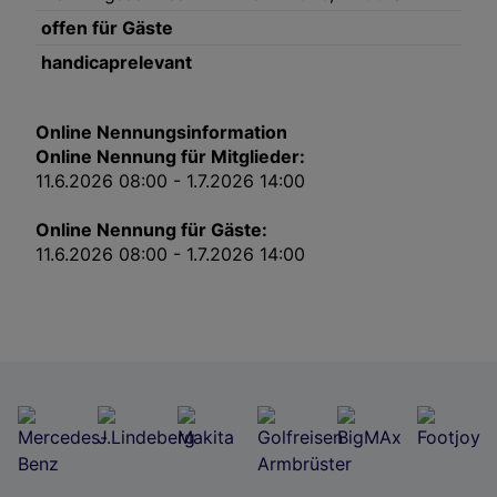
Impressum
offen für Gäste
handicaprelevant
Wir und unsere Partner verarbeiten Daten, um
Folgendes bereitzustellen:
Online Nennungsinformation
Verwendung genauer Standortdaten. Endgeräteeigenschaften zur Identifikation
aktiv abfragen. Speichern von oder Zugriff auf Informationen auf einem
Online Nennung für Mitglieder:
Endgerät. Personalisierte Werbung und Inhalte, Messung von Werbeleistung
und der Performance von Inhalten, Zielgruppenforschung sowie Entwicklung
11.6.2026 08:00 - 1.7.2026 14:00
und Verbesserung von Angeboten.
Liste der Partner (Lieferanten)
Online Nennung für Gäste:
11.6.2026 08:00 - 1.7.2026 14:00