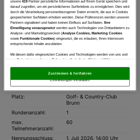
unsere
419
Partner persönliche Informationen auf Ihrem Gerät speichern und
darauf zugreifen, um ein persönlicheres Surferlebnis zu ermöglichen. Dies wird
Turnierinfo
Nennliste
Startzeiten
durch die Verarbeitung personenbezogener Daten erreicht, die aus in Cookies
gespeicherten Surfdaten erhoben werden. Diese Präferenzen werden unseren
Bruttowertung
Nettowertung
Statistik
Partnern signalisiert und haben keinen Einfluss auf Surfdaten.
Ihre
Einwilligung vorausgesetzt
werden auch Technologien von Drittanbietern zu
Analyse- und Marketingzwecken (
Analyse Cookies, Marketing Cookies
Turnierinfo
sowie
Funktionale Cookies
) eingesetzt, die es erlauben, Ihren Interessen
entsprechende Inhalte anzubieten.
Downloads
Ausschreibung02072026.pdf
Mit diesen dafür eingesetzten Cookies und Technologien werden von uns und
von Drittanbietern, die zum Teil auch außerhalb der EU (u.a. USA)
niedergelassen sind, mitunter personenbezogene Daten (z.B. IP-Adresse)
Datum:
02.07.2026
verarbeitet.
Den USA wird vom Europäischen Gerichtshof kein
Zustimmen & fortfahren
angemessenes Datenschutzniveau bescheinigt.
Es besteht insbesondere
Modus:
Stableford
Einstellungen verwalten
das Risiko, dass Ihre Daten dem Zugriff durch US-Behörden zu Kontroll- und
HCP-Limit:
54
Überwachungszwecken unterliegen und dagegen keine wirksamen
Rechtsbehelfe zur Verfügung stehen.
Platz:
Golf- & Country-Club
Brunn
Mit Klick auf „Zustimmen & fortfahren“ willigen Sie in die Verwendung
von unseren Cookies und auch von Drittanbietern (auch aus USA) ein.
Rundenanzahl:
1
In den Einstellungen können Sie jederzeit Ihre Präferenzen verwalten und
Widerspruch gegen die Verarbeitung auf der Grundlage berechtigter
max.
60
Interessen einlegen. Klicken Sie dazu auf „Cookie Einstellungen“, die sich auf
Teilnehmeranzahl:
jeder Seite unten im Footer befinden.
Nennungsschluss:
1. Juli 2026, 14:00 Uhr
Link zur Datenschutzrichtlinie