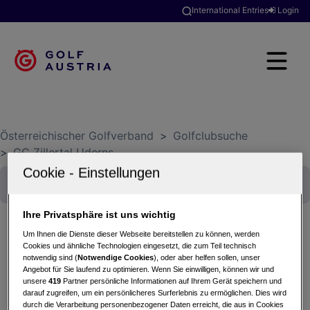
International Entries
Login
Österreichischer Golfverband
>
Golfclubsuche
>
GC Zillertal Uderns
Ihre Privatsphäre ist uns wichtig
Um Ihnen die Dienste dieser Webseite bereitstellen zu können, werden
Cookies und ähnliche Technologien eingesetzt, die zum Teil technisch
Early Morning U1 Donnerstag 9er 2024
notwendig sind (
Notwendige Cookies
), oder aber helfen sollen, unser
Angebot für Sie laufend zu optimieren. Wenn Sie einwilligen, können wir und
11.04.2024 - 9-Loch-Turnier
unsere
419
Partner persönliche Informationen auf Ihrem Gerät speichern und
GC Zillertal Uderns
darauf zugreifen, um ein persönlicheres Surferlebnis zu ermöglichen. Dies wird
durch die Verarbeitung personenbezogener Daten erreicht, die aus in Cookies