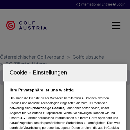
International Entries
Login
Österreichischer Golfverband
>
Golfclubsuche
>
GC Zillertal Uderns
Ihre Privatsphäre ist uns wichtig
Um Ihnen die Dienste dieser Webseite bereitstellen zu können, werden
Cookies und ähnliche Technologien eingesetzt, die zum Teil technisch
U1 Donnerstag 9er 2024
notwendig sind (
Notwendige Cookies
), oder aber helfen sollen, unser
Angebot für Sie laufend zu optimieren. Wenn Sie einwilligen, können wir und
04.04.2024 - 9-Loch-Turnier
unsere
417
Partner persönliche Informationen auf Ihrem Gerät speichern und
GC Zillertal Uderns
darauf zugreifen, um ein persönlicheres Surferlebnis zu ermöglichen. Dies wird
durch die Verarbeitung personenbezogener Daten erreicht, die aus in Cookies