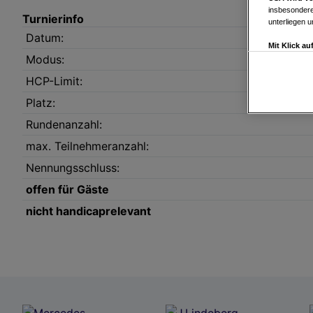
insbesondere
Turnierinfo
unterliegen 
Datum:
Mit Klick a
Modus:
Drittanbiete
Widerspruch 
HCP-Limit:
Einstellungen
Platz:
Link zur Dat
Impressum
Rundenanzahl:
max. Teilnehmeranzahl:
Wir und u
Nennungsschluss:
Verwendung g
auf Informat
offen für Gäste
Performance 
nicht handicaprelevant
Liste der Pa