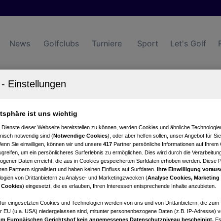
News
Golfclubs
Turniere
Sport
Let's Golf
lertal Uderns
atsphäre ist uns wichtig
 Dienste dieser Webseite bereitstellen zu können, werden Cookies und ähnliche Technologien
nisch notwendig sind (
Notwendige Cookies
), oder aber helfen sollen, unser Angebot für Si
Wenn Sie einwilligen, können wir und unsere
417
Partner persönliche Informationen auf Ihrem
greifen, um ein persönlicheres Surferlebnis zu ermöglichen. Dies wird durch die Verarbeitun
gener Daten erreicht, die aus in Cookies gespeicherten Surfdaten erhoben werden. Diese 
en Partnern signalisiert und haben keinen Einfluss auf Surfdaten.
Ihre Einwilligung voraus
ogien von Drittanbietern zu Analyse- und Marketingzwecken (
Analyse Cookies, Marketing
 Cookies
) eingesetzt, die es erlauben, Ihren Interessen entsprechende Inhalte anzubieten.
afür eingesetzten Cookies und Technologien werden von uns und von Drittanbietern, die zum 
owertung
Statistik
r EU (u.a. USA) niedergelassen sind, mitunter personenbezogene Daten (z.B. IP-Adresse) v
m Europäischen Gerichtshof kein angemessenes Datenschutzniveau bescheinigt.
Es