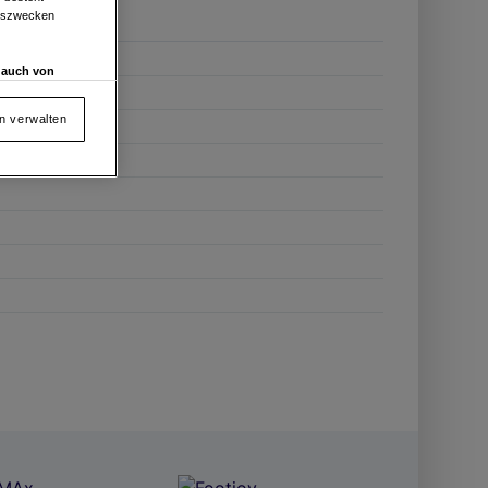
ngszwecken
d auch von
en und
 auf „Cookie
en verwalten
von oder Zugriff
und der