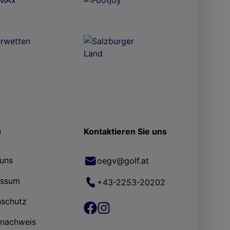
ü
Kontaktieren Sie uns
uns
oegv@golf.at
essum
+43-2253-20202
nschutz
rnachweis