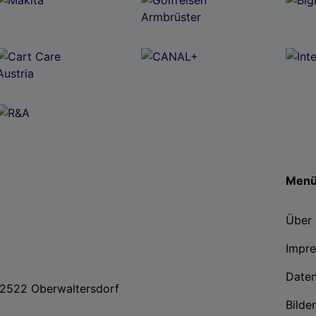
Men
Über 
Impr
Date
, 2522 Oberwaltersdorf
Bilde