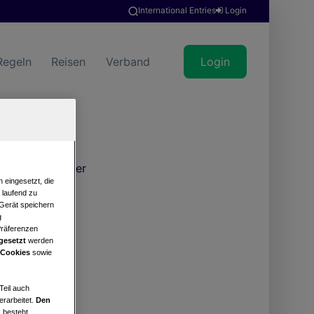
International Entries
Login
Regeln
Reisen
Verband
Login
Turnierkalender
 eingesetzt, die
e laufend zu
 Gerät speichern
g
Präferenzen
gesetzt
werden
 Cookies
sowie
Teil auch
erarbeitet.
Den
 besteht