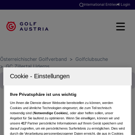
International Entries
Login
Österreichischer Golfverband
>
Golfclubsuche
>
GC Zillertal Uderns
Ihre Privatsphäre ist uns wichtig
Um Ihnen die Dienste dieser Webseite bereitstellen zu können, werden
Cookies und ähnliche Technologien eingesetzt, die zum Teil technisch
Diners Club Austrian Amateur Open 2024
notwendig sind (
Notwendige Cookies
), oder aber helfen sollen, unser
28.07.2024 - Stableford
Angebot für Sie laufend zu optimieren. Wenn Sie einwilligen, können wir und
unsere
417
Partner persönliche Informationen auf Ihrem Gerät speichern und
GC Zillertal Uderns
darauf zugreifen, um ein persönlicheres Surferlebnis zu ermöglichen. Dies wird
durch die Verarbeitung personenbezogener Daten erreicht, die aus in Cookies