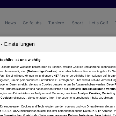
News
Golfclubs
Turniere
Sport
Let's Golf
lertal Uderns
atsphäre ist uns wichtig
 Dienste dieser Webseite bereitstellen zu können, werden Cookies und ähnliche Technologien
nisch notwendig sind (
Notwendige Cookies
), oder aber helfen sollen, unser Angebot für Si
Wenn Sie einwilligen, können wir und unsere
417
Partner persönliche Informationen auf Ihrem
greifen, um ein persönlicheres Surferlebnis zu ermöglichen. Dies wird durch die Verarbeitun
gener Daten erreicht, die aus in Cookies gespeicherten Surfdaten erhoben werden. Diese 
end
en Partnern signalisiert und haben keinen Einfluss auf Surfdaten.
Ihre Einwilligung voraus
ogien von Drittanbietern zu Analyse- und Marketingzwecken (
Analyse Cookies, Marketing
 Cookies
) eingesetzt, die es erlauben, Ihren Interessen entsprechende Inhalte anzubieten.
afür eingesetzten Cookies und Technologien werden von uns und von Drittanbietern, die zum 
owertung
Statistik
r EU (u.a. USA) niedergelassen sind, mitunter personenbezogene Daten (z.B. IP-Adresse) v
m Europäischen Gerichtshof kein angemessenes Datenschutzniveau bescheinigt.
Es