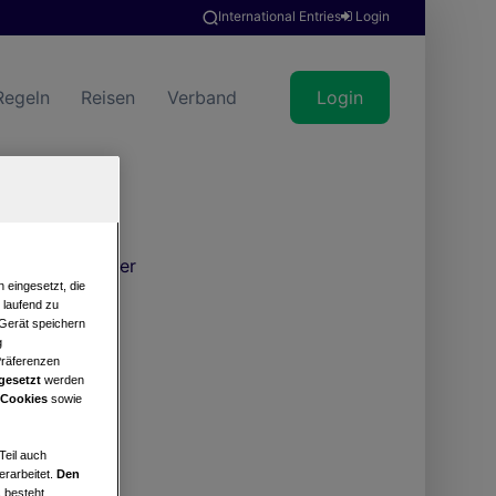
International Entries
Login
Regeln
Reisen
Verband
Login
Turnierkalender
 eingesetzt, die
e laufend zu
 Gerät speichern
g
Präferenzen
gesetzt
werden
 Cookies
sowie
Teil auch
erarbeitet.
Den
 besteht