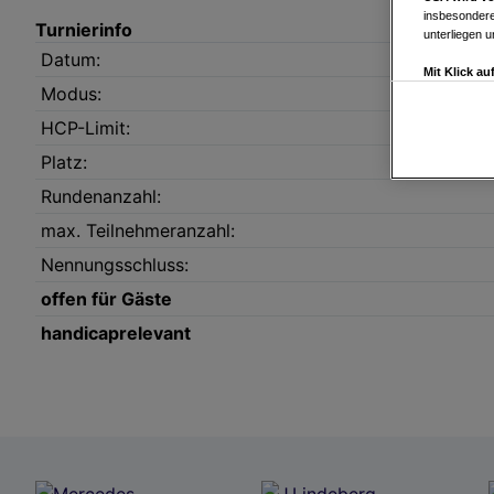
insbesondere
Turnierinfo
unterliegen 
Datum:
Mit Klick a
Modus:
Drittanbiete
Widerspruch 
HCP-Limit:
Einstellungen
Platz:
Link zur Dat
Impressum
Rundenanzahl:
max. Teilnehmeranzahl:
Wir und u
Nennungsschluss:
Verwendung g
auf Informat
offen für Gäste
Performance 
handicaprelevant
Liste der Pa