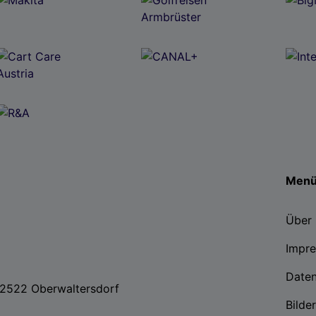
Men
Über 
Impr
Date
, 2522 Oberwaltersdorf
Bilde