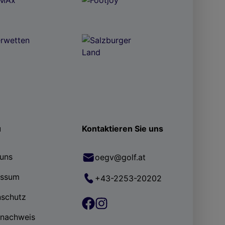
ü
Kontaktieren Sie uns
uns
oegv@golf.at
essum
+43-2253-20202
nschutz
rnachweis