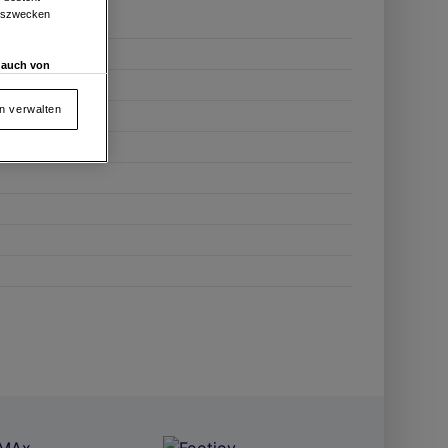
ngszwecken
d auch von
en und
 auf „Cookie
en verwalten
von oder Zugriff
und der