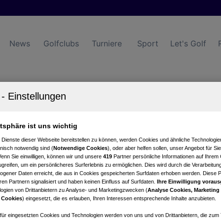
News
Golfclubs
Turniere
Sport
Let's Golf
ls
tartzeiten
Turnierkalender
atsphäre ist uns wichtig
 Dienste dieser Webseite bereitstellen zu können, werden Cookies und ähnliche Technologien
nisch notwendig sind (
Notwendige Cookies
), oder aber helfen sollen, unser Angebot für Si
Wenn Sie einwilligen, können wir und unsere
419
Partner persönliche Informationen auf Ihrem
greifen, um ein persönlicheres Surferlebnis zu ermöglichen. Dies wird durch die Verarbeitun
gener Daten erreicht, die aus in Cookies gespeicherten Surfdaten erhoben werden. Diese 
en Partnern signalisiert und haben keinen Einfluss auf Surfdaten.
Ihre Einwilligung voraus
ogien von Drittanbietern zu Analyse- und Marketingzwecken (
Analyse Cookies, Marketing
 Cookies
) eingesetzt, die es erlauben, Ihren Interessen entsprechende Inhalte anzubieten.
tung
Nettowertung
Live Scoring
Statistik
afür eingesetzten Cookies und Technologien werden von uns und von Drittanbietern, die zum 