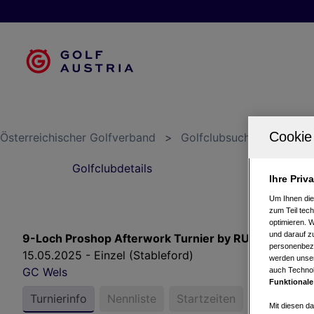
Österreichischer Golfverband
>
Golfclubsuche
>
GC We
Golfclubdetails
S
Ihre Priv
Um Ihnen die
zum Teil tech
optimieren. 
und darauf zu
9-Loch Proshop Afterwork Turnier by RUKAPOL
personenbezo
15.05.2025 - Einzel (Stableford)
werden unser
GC Wels
auch Technol
Funktionale
Turnierinfo
Nennliste
Startzeiten
Bruttower
Mit diesen d