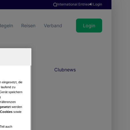
International Entries
Login
Regeln
Reisen
Verband
Login
Clubnews
 eingesetzt, die
e laufend zu
 Gerät speichern
g
Präferenzen
gesetzt
werden
 Cookies
sowie
Teil auch