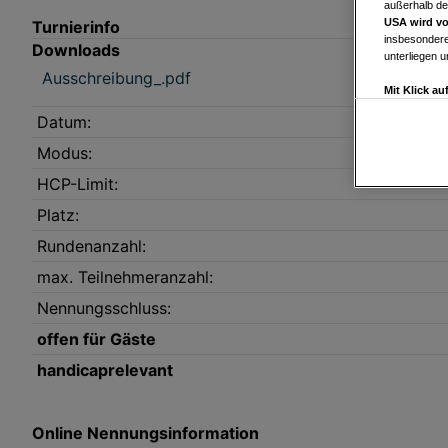
außerhalb de
USA wird vo
Turnierinfo
insbesondere
Downloads
unterliegen 
Ausschreibung_.pdf
Mit Klick a
Drittanbiete
Datum:
Widerspruch 
Einstellungen
Modus:
Link zur Dat
HCP-Limit:
Impressum
Platz:
Rundenanzahl:
Wir und u
max. Teilnehmeranzahl:
Verwendung g
auf Informat
Performance 
Nennungsschluss:
Liste der Pa
offen für Gäste
handicaprelevant
Online Nennungsinformation