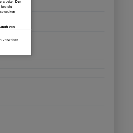
erarbeitet.
Den
 besteht
ngszwecken
d auch von
en und
 auf „Cookie
en verwalten
von oder Zugriff
und der