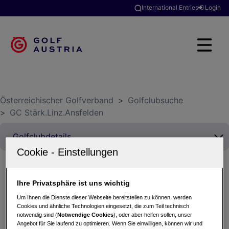
International Entries
Login
Österreichischer Golfverband
>
Golfclubsuche
>
GC Stärk.Linz.Ansfelden
Ihre Privatsphäre ist uns wichtig
querFELDein Turnier
Um Ihnen die Dienste dieser Webseite bereitstellen zu können, werden
05.04.2025 - Texas Scramble (Zählspiel - 4
Cookies und ähnliche Technologien eingesetzt, die zum Teil technisch
Spieler)
notwendig sind (
Notwendige Cookies
), oder aber helfen sollen, unser
Angebot für Sie laufend zu optimieren. Wenn Sie einwilligen, können wir und
GC Stärk.Linz.Ansfelden