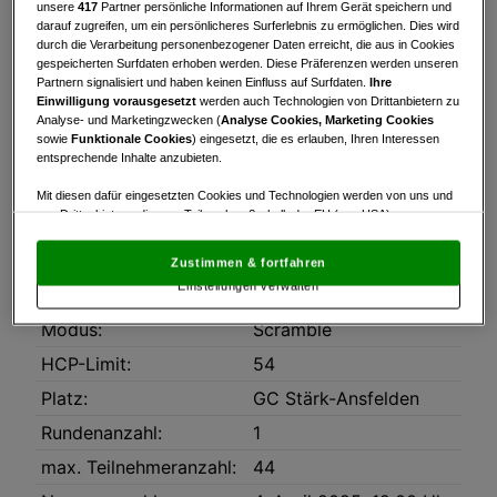
unsere
417
Partner persönliche Informationen auf Ihrem Gerät speichern und
darauf zugreifen, um ein persönlicheres Surferlebnis zu ermöglichen. Dies wird
Turnierinfo
Nennliste
durch die Verarbeitung personenbezogener Daten erreicht, die aus in Cookies
gespeicherten Surfdaten erhoben werden. Diese Präferenzen werden unseren
Partnern signalisiert und haben keinen Einfluss auf Surfdaten.
Ihre
Turnierinfo
Einwilligung vorausgesetzt
werden auch Technologien von Drittanbietern zu
Downloads
Analyse- und Marketingzwecken (
Analyse Cookies, Marketing Cookies
sowie
Funktionale Cookies
) eingesetzt, die es erlauben, Ihren Interessen
Ergebnis_Brutto.pdf
entsprechende Inhalte anzubieten.
Ergebnis_Netto.pdf
Mit diesen dafür eingesetzten Cookies und Technologien werden von uns und
von Drittanbietern, die zum Teil auch außerhalb der EU (u.a. USA)
niedergelassen sind, mitunter personenbezogene Daten (z.B. IP-Adresse)
Plakat_2025.pdf
verarbeitet.
Den USA wird vom Europäischen Gerichtshof kein
Zustimmen & fortfahren
angemessenes Datenschutzniveau bescheinigt.
Es besteht insbesondere
Einstellungen verwalten
das Risiko, dass Ihre Daten dem Zugriff durch US-Behörden zu Kontroll- und
Datum:
05.04.2025
Überwachungszwecken unterliegen und dagegen keine wirksamen
Modus:
Scramble
Rechtsbehelfe zur Verfügung stehen.
HCP-Limit:
54
Mit Klick auf „Zustimmen & fortfahren“ willigen Sie in die Verwendung
von unseren Cookies und auch von Drittanbietern (auch aus USA) ein.
Platz:
GC Stärk-Ansfelden
In den Einstellungen können Sie jederzeit Ihre Präferenzen verwalten und
Widerspruch gegen die Verarbeitung auf der Grundlage berechtigter
Rundenanzahl:
1
Interessen einlegen. Klicken Sie dazu auf „Cookie Einstellungen“, die sich auf
jeder Seite unten im Footer befinden.
max. Teilnehmeranzahl:
44
Link zur Datenschutzrichtlinie