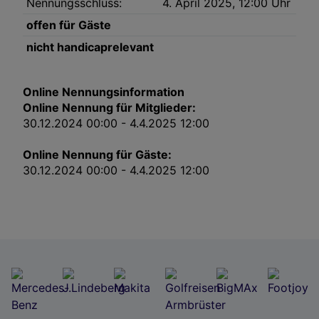
Nennungsschluss:
4. April 2025, 12:00 Uhr
Impressum
offen für Gäste
nicht handicaprelevant
Wir und unsere Partner verarbeiten Daten, um
Folgendes bereitzustellen:
Verwendung genauer Standortdaten. Endgeräteeigenschaften zur Identifikation
Online Nennungsinformation
aktiv abfragen. Speichern von oder Zugriff auf Informationen auf einem
Endgerät. Personalisierte Werbung und Inhalte, Messung von Werbeleistung
Online Nennung für Mitglieder:
und der Performance von Inhalten, Zielgruppenforschung sowie Entwicklung
30.12.2024 00:00 - 4.4.2025 12:00
und Verbesserung von Angeboten.
Liste der Partner (Lieferanten)
Online Nennung für Gäste:
30.12.2024 00:00 - 4.4.2025 12:00