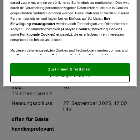
Turnierinfo
Nennliste
Startzeiten
darauf zugreifen, um ein persönlicheres Surferlebnis zu ermöglichen. Dies wird
durch die Verarbeitung personenbezogener Daten erreicht, die aus in Cookies
gespeicherten Surfdaten erhoben werden. Diese Präferenzen werden unseren
Ergebnisse
Live Scoring
Partnern signalisiert und haben keinen Einfluss auf Surfdaten.
Ihre
Einwilligung vorausgesetzt
werden auch Technologien von Drittanbietern zu
Analyse- und Marketingzwecken (
Analyse Cookies, Marketing Cookies
Turnierinfo
sowie
Funktionale Cookies
) eingesetzt, die es erlauben, Ihren Interessen
Datum:
28.09.2025
entsprechende Inhalte anzubieten.
Modus:
Scramble
Mit diesen dafür eingesetzten Cookies und Technologien werden von uns und
von Drittanbietern, die zum Teil auch außerhalb der EU (u.a. USA)
HCP-Limit:
54
niedergelassen sind, mitunter personenbezogene Daten (z.B. IP-Adresse)
verarbeitet.
Den USA wird vom Europäischen Gerichtshof kein
Platz:
Golfclub Millstätter See
Zustimmen & fortfahren
angemessenes Datenschutzniveau bescheinigt.
Es besteht insbesondere
Einstellungen verwalten
Rundenanzahl:
1
das Risiko, dass Ihre Daten dem Zugriff durch US-Behörden zu Kontroll- und
Überwachungszwecken unterliegen und dagegen keine wirksamen
max.
76
Rechtsbehelfe zur Verfügung stehen.
Teilnehmeranzahl:
Mit Klick auf „Zustimmen & fortfahren“ willigen Sie in die Verwendung
Nennungsschluss:
27. September 2025, 12:00
von unseren Cookies und auch von Drittanbietern (auch aus USA) ein.
Uhr
In den Einstellungen können Sie jederzeit Ihre Präferenzen verwalten und
Widerspruch gegen die Verarbeitung auf der Grundlage berechtigter
offen für Gäste
Interessen einlegen. Klicken Sie dazu auf „Cookie Einstellungen“, die sich auf
jeder Seite unten im Footer befinden.
handicaprelevant
Link zur Datenschutzrichtlinie