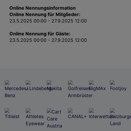
Impressum
Online Nennungsinformation
Online Nennung für Mitglieder:
Wir und unsere Partner verarbeiten Daten, um
23.5.2025 00:00 - 27.9.2025 12:00
Folgendes bereitzustellen:
Verwendung genauer Standortdaten. Endgeräteeigenschaften zur Identifikation
Online Nennung für Gäste:
aktiv abfragen. Speichern von oder Zugriff auf Informationen auf einem
Endgerät. Personalisierte Werbung und Inhalte, Messung von Werbeleistung
23.5.2025 00:00 - 27.9.2025 12:00
und der Performance von Inhalten, Zielgruppenforschung sowie Entwicklung
und Verbesserung von Angeboten.
Liste der Partner (Lieferanten)