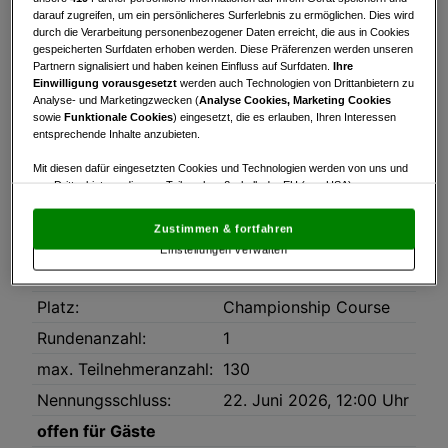
darauf zugreifen, um ein persönlicheres Surferlebnis zu ermöglichen. Dies wird
Turnierinfo
Nennliste
Startzeiten
durch die Verarbeitung personenbezogener Daten erreicht, die aus in Cookies
gespeicherten Surfdaten erhoben werden. Diese Präferenzen werden unseren
Partnern signalisiert und haben keinen Einfluss auf Surfdaten.
Ihre
Bruttowertung
Nettowertung
Statistik
Einwilligung vorausgesetzt
werden auch Technologien von Drittanbietern zu
Analyse- und Marketingzwecken (
Analyse Cookies, Marketing Cookies
sowie
Funktionale Cookies
) eingesetzt, die es erlauben, Ihren Interessen
Turnierinfo
entsprechende Inhalte anzubieten.
|
| Start ab ca. 11:30 Uhr
Mit diesen dafür eingesetzten Cookies und Technologien werden von uns und
|
von Drittanbietern, die zum Teil auch außerhalb der EU (u.a. USA)
niedergelassen sind, mitunter personenbezogene Daten (z.B. IP-Adresse)
Datum:
23.06.2026
verarbeitet.
Den USA wird vom Europäischen Gerichtshof kein
Zustimmen & fortfahren
angemessenes Datenschutzniveau bescheinigt.
Es besteht insbesondere
Modus:
Stableford
Einstellungen verwalten
das Risiko, dass Ihre Daten dem Zugriff durch US-Behörden zu Kontroll- und
Überwachungszwecken unterliegen und dagegen keine wirksamen
HCP-Limit:
54
Rechtsbehelfe zur Verfügung stehen.
Platz:
Championship Course
Mit Klick auf „Zustimmen & fortfahren“ willigen Sie in die Verwendung
Rundenanzahl:
1
von unseren Cookies und auch von Drittanbietern (auch aus USA) ein.
In den Einstellungen können Sie jederzeit Ihre Präferenzen verwalten und
max. Teilnehmeranzahl:
130
Widerspruch gegen die Verarbeitung auf der Grundlage berechtigter
Interessen einlegen. Klicken Sie dazu auf „Cookie Einstellungen“, die sich auf
Nennungsschluss:
22. Juni 2026, 12:00 Uhr
jeder Seite unten im Footer befinden.
offen für Gäste
Link zur Datenschutzrichtlinie