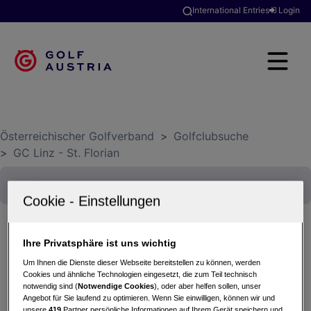
International Entries
Login
Österreichischer Golfverband
>
Golfclubsuche
>
GC Linz - St. Florian
Ihre Privatsphäre ist uns wichtig
TURKISH AIRLINES & GOLFREISEN ARMBRÜSTER
Um Ihnen die Dienste dieser Webseite bereitstellen zu können, werden
TROPHY powered by DR. THEISS
Cookies und ähnliche Technologien eingesetzt, die zum Teil technisch
notwendig sind (
Notwendige Cookies
), oder aber helfen sollen, unser
23.06.2026 - Einzel (Stableford)
Angebot für Sie laufend zu optimieren. Wenn Sie einwilligen, können wir und
GC Linz - St. Florian
unsere
419
Partner persönliche Informationen auf Ihrem Gerät speichern und