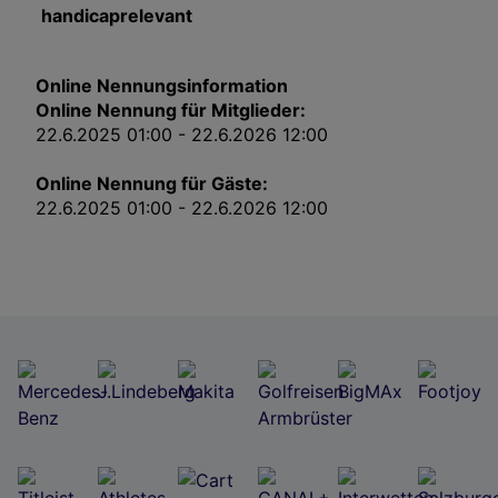
handicaprelevant
Impressum
Wir und unsere Partner verarbeiten Daten, um
Online Nennungsinformation
Folgendes bereitzustellen:
Online Nennung für Mitglieder:
Verwendung genauer Standortdaten. Endgeräteeigenschaften zur Identifikation
22.6.2025 01:00 - 22.6.2026 12:00
aktiv abfragen. Speichern von oder Zugriff auf Informationen auf einem
Endgerät. Personalisierte Werbung und Inhalte, Messung von Werbeleistung
und der Performance von Inhalten, Zielgruppenforschung sowie Entwicklung
Online Nennung für Gäste:
und Verbesserung von Angeboten.
22.6.2025 01:00 - 22.6.2026 12:00
Liste der Partner (Lieferanten)