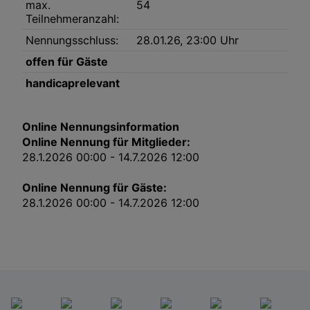
Link zur Datenschutzrichtlinie
max.
54
Teilnehmeranzahl:
Impressum
Nennungsschluss:
28.01.26, 23:00 Uhr
Wir und unsere Partner verarbeiten Daten, um
offen für Gäste
Folgendes bereitzustellen:
handicaprelevant
Verwendung genauer Standortdaten. Endgeräteeigenschaften zur Identifikation
aktiv abfragen. Speichern von oder Zugriff auf Informationen auf einem
Endgerät. Personalisierte Werbung und Inhalte, Messung von Werbeleistung
und der Performance von Inhalten, Zielgruppenforschung sowie Entwicklung
und Verbesserung von Angeboten.
Online Nennungsinformation
Liste der Partner (Lieferanten)
Online Nennung für Mitglieder:
28.1.2026 00:00 - 14.7.2026 12:00
Online Nennung für Gäste:
28.1.2026 00:00 - 14.7.2026 12:00