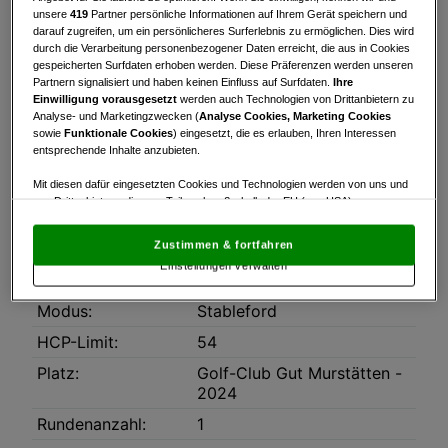
Turnierinfo
Startzeiten
Bruttowertung
unsere
419
Partner persönliche Informationen auf Ihrem Gerät speichern und
darauf zugreifen, um ein persönlicheres Surferlebnis zu ermöglichen. Dies wird
Nettowertung
Statistik
durch die Verarbeitung personenbezogener Daten erreicht, die aus in Cookies
gespeicherten Surfdaten erhoben werden. Diese Präferenzen werden unseren
Partnern signalisiert und haben keinen Einfluss auf Surfdaten.
Ihre
Turnierinfo
Einwilligung vorausgesetzt
werden auch Technologien von Drittanbietern zu
Midweek Challenge Start ist um ca. 11:30 Uhr bis
Analyse- und Marketingzwecken (
Analyse Cookies, Marketing Cookies
sowie
Funktionale Cookies
) eingesetzt, die es erlauben, Ihren Interessen
ca. 13:00 Uhr. Hängt immer von der
entsprechende Inhalte anzubieten.
Teilnehmeranzahl ab.Labestation ist im Nenngeld
inkludiert.
Mit diesen dafür eingesetzten Cookies und Technologien werden von uns und
von Drittanbietern, die zum Teil auch außerhalb der EU (u.a. USA)
Downloads
niedergelassen sind, mitunter personenbezogene Daten (z.B. IP-Adresse)
Midweek_Challenge_Ausschreibung_2026.pdf
verarbeitet.
Den USA wird vom Europäischen Gerichtshof kein
Zustimmen & fortfahren
angemessenes Datenschutzniveau bescheinigt.
Es besteht insbesondere
Einstellungen verwalten
das Risiko, dass Ihre Daten dem Zugriff durch US-Behörden zu Kontroll- und
Datum:
15.07.2026
Überwachungszwecken unterliegen und dagegen keine wirksamen
Rechtsbehelfe zur Verfügung stehen.
Modus:
Stableford
Mit Klick auf „Zustimmen & fortfahren“ willigen Sie in die Verwendung
HCP-Limit:
54
von unseren Cookies und auch von Drittanbietern (auch aus USA) ein.
Platz:
Golf-Club Gut Murstätten -
In den Einstellungen können Sie jederzeit Ihre Präferenzen verwalten und
Widerspruch gegen die Verarbeitung auf der Grundlage berechtigter
2024
Interessen einlegen. Klicken Sie dazu auf „Cookie Einstellungen“, die sich auf
Rundenanzahl:
1
jeder Seite unten im Footer befinden.