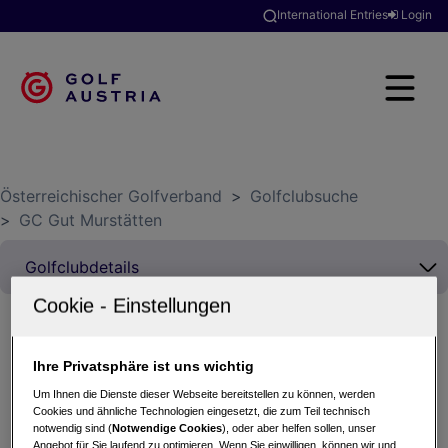
International Entries
Login
Österreichischer Golfverband
>
Golfclubsuche
>
GC Gut Murstätten
Ihre Privatsphäre ist uns wichtig
Midweek Challenge presented by AIRTOURS
15.07.2026 - Einzel-Zählspiel nach Stableford
Um Ihnen die Dienste dieser Webseite bereitstellen zu können, werden
Cookies und ähnliche Technologien eingesetzt, die zum Teil technisch
GC Gut Murstätten
notwendig sind (
Notwendige Cookies
), oder aber helfen sollen, unser
Angebot für Sie laufend zu optimieren. Wenn Sie einwilligen, können wir und