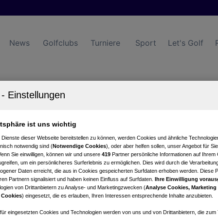
News
Golfclubs
Turniere
Sport
Let's Golf
hrenwald Wr. Neustadt
Turnierkalender
Club
atsphäre ist uns wichtig
 Dienste dieser Webseite bereitstellen zu können, werden Cookies und ähnliche Technologien
nisch notwendig sind (
Notwendige Cookies
), oder aber helfen sollen, unser Angebot für Si
Wenn Sie einwilligen, können wir und unsere
419
Partner persönliche Informationen auf Ihrem
greifen, um ein persönlicheres Surferlebnis zu ermöglichen. Dies wird durch die Verarbeitun
ered by Dr. Theiss
gener Daten erreicht, die aus in Cookies gespeicherten Surfdaten erhoben werden. Diese 
en Partnern signalisiert und haben keinen Einfluss auf Surfdaten.
Ihre Einwilligung voraus
ogien von Drittanbietern zu Analyse- und Marketingzwecken (
Analyse Cookies, Marketing
 Cookies
) eingesetzt, die es erlauben, Ihren Interessen entsprechende Inhalte anzubieten.
tung
Nettowertung
Statistik
afür eingesetzten Cookies und Technologien werden von uns und von Drittanbietern, die zum 