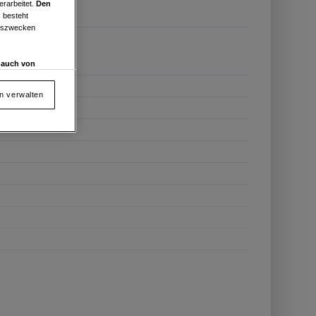
erarbeitet.
Den
 besteht
ngszwecken
d auch von
en und
 auf „Cookie
en verwalten
von oder Zugriff
und der