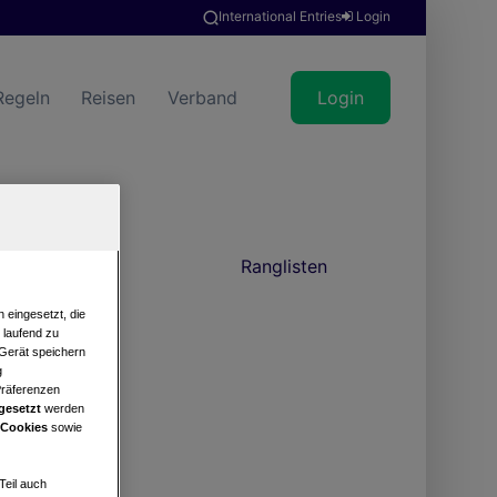
International Entries
Login
Regeln
Reisen
Verband
Login
news
Ranglisten
 eingesetzt, die
e laufend zu
 Gerät speichern
g
Präferenzen
gesetzt
werden
 Cookies
sowie
Teil auch