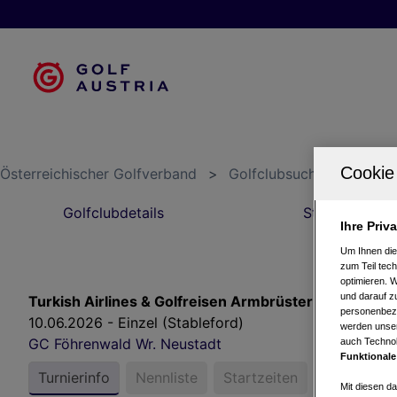
Österreichischer Golfverband
>
Golfclubsuche
>
GC Fö
Golfclubdetails
Startzeiten
Ihre Priv
Um Ihnen die
zum Teil tech
optimieren. 
und darauf zu
Turkish Airlines & Golfreisen Armbrüster Trophy pow
personenbezo
10.06.2026 - Einzel (Stableford)
werden unser
GC Föhrenwald Wr. Neustadt
auch Technol
Funktionale
Turnierinfo
Nennliste
Startzeiten
Bruttower
Mit diesen d