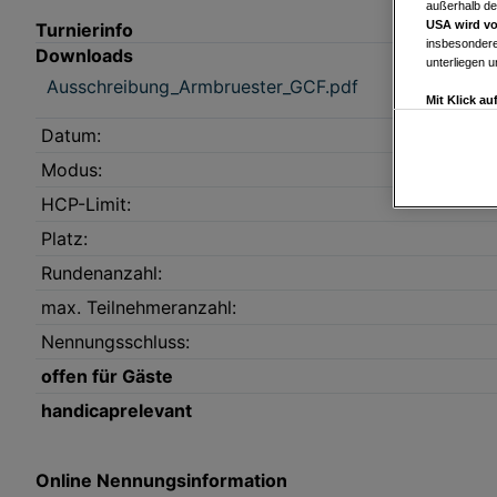
außerhalb de
USA wird vo
Turnierinfo
insbesondere
Downloads
unterliegen 
Ausschreibung_Armbruester_GCF.pdf
Mit Klick a
Drittanbiete
Datum:
Widerspruch 
Einstellungen
Modus:
Link zur Dat
HCP-Limit:
Impressum
Platz:
Rundenanzahl:
Wir und u
max. Teilnehmeranzahl:
Verwendung g
auf Informat
Performance 
Nennungsschluss:
Liste der Pa
offen für Gäste
handicaprelevant
Online Nennungsinformation