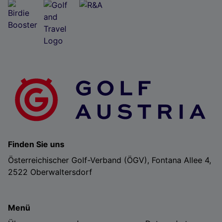
Folgendes bereitzustellen:
Verwendung genauer Standortdaten. Endgeräteeigenschaften zur Identifikation
aktiv abfragen. Speichern von oder Zugriff auf Informationen auf einem
Endgerät. Personalisierte Werbung und Inhalte, Messung von Werbeleistung
und der Performance von Inhalten, Zielgruppenforschung sowie Entwicklung
und Verbesserung von Angeboten.
Liste der Partner (Lieferanten)
Finden Sie uns
Österreichischer Golf-Verband (ÖGV), Fontana Allee 4,
2522 Oberwaltersdorf
Menü