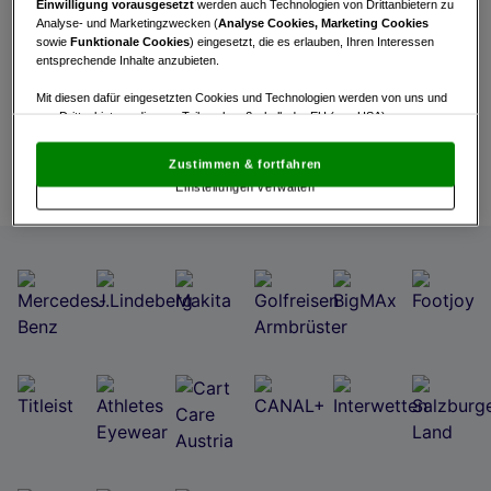
Einwilligung vorausgesetzt
werden auch Technologien von Drittanbietern zu
Analyse- und Marketingzwecken (
Analyse Cookies, Marketing Cookies
Turnierinfo
Nennliste
Startzeiten
sowie
Funktionale Cookies
) eingesetzt, die es erlauben, Ihren Interessen
entsprechende Inhalte anzubieten.
Live Scoring
Mit diesen dafür eingesetzten Cookies und Technologien werden von uns und
von Drittanbietern, die zum Teil auch außerhalb der EU (u.a. USA)
niedergelassen sind, mitunter personenbezogene Daten (z.B. IP-Adresse)
aktualisieren
verarbeitet.
Den USA wird vom Europäischen Gerichtshof kein
Zustimmen & fortfahren
angemessenes Datenschutzniveau bescheinigt.
Es besteht insbesondere
Einstellungen verwalten
das Risiko, dass Ihre Daten dem Zugriff durch US-Behörden zu Kontroll- und
Überwachungszwecken unterliegen und dagegen keine wirksamen
Rechtsbehelfe zur Verfügung stehen.
Mit Klick auf „Zustimmen & fortfahren“ willigen Sie in die Verwendung
von unseren Cookies und auch von Drittanbietern (auch aus USA) ein.
In den Einstellungen können Sie jederzeit Ihre Präferenzen verwalten und
Widerspruch gegen die Verarbeitung auf der Grundlage berechtigter
Interessen einlegen. Klicken Sie dazu auf „Cookie Einstellungen“, die sich auf
jeder Seite unten im Footer befinden.
Link zur Datenschutzrichtlinie
Impressum
Wir und unsere Partner verarbeiten Daten, um