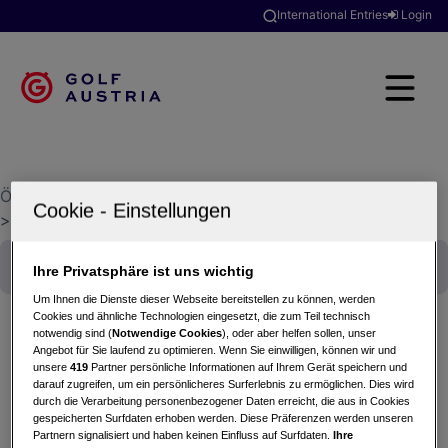
International Entries
Login
Österreichischer Golfverband
>
Golfclubsuche
>
GC Erzherzog Johann
Ihre Privatsphäre ist uns wichtig
Um Ihnen die Dienste dieser Webseite bereitstellen zu können, werden
Cookies und ähnliche Technologien eingesetzt, die zum Teil technisch
notwendig sind (
Notwendige Cookies
), oder aber helfen sollen, unser
Angebot für Sie laufend zu optimieren. Wenn Sie einwilligen, können wir und
Mannschaftsmeisterschaften Senioren Herren
unsere
419
Partner persönliche Informationen auf Ihrem Gerät speichern und
darauf zugreifen, um ein persönlicheres Surferlebnis zu ermöglichen. Dies wird
Div. 1
durch die Verarbeitung personenbezogener Daten erreicht, die aus in Cookies
28.05.2021
gespeicherten Surfdaten erhoben werden. Diese Präferenzen werden unseren
Partnern signalisiert und haben keinen Einfluss auf Surfdaten.
Ihre
GC Erzherzog Johann