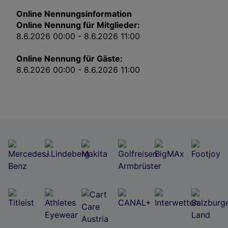
Impressum
Online Nennungsinformation
Online Nennung für Mitglieder:
Wir und unsere Partner verarbeiten Daten, um
8.6.2026 00:00 - 8.6.2026 11:00
Folgendes bereitzustellen:
Verwendung genauer Standortdaten. Endgeräteeigenschaften zur Identifikation
Online Nennung für Gäste:
aktiv abfragen. Speichern von oder Zugriff auf Informationen auf einem
Endgerät. Personalisierte Werbung und Inhalte, Messung von Werbeleistung
8.6.2026 00:00 - 8.6.2026 11:00
und der Performance von Inhalten, Zielgruppenforschung sowie Entwicklung
und Verbesserung von Angeboten.
Liste der Partner (Lieferanten)