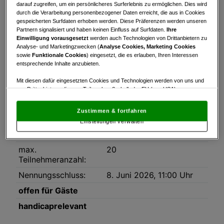
Turnierinfo
Nennliste
Startzeiten
darauf zugreifen, um ein persönlicheres Surferlebnis zu ermöglichen. Dies wird
durch die Verarbeitung personenbezogener Daten erreicht, die aus in Cookies
gespeicherten Surfdaten erhoben werden. Diese Präferenzen werden unseren
Bruttowertung
Nettowertung
Statistik
Partnern signalisiert und haben keinen Einfluss auf Surfdaten.
Ihre
Einwilligung vorausgesetzt
werden auch Technologien von Drittanbietern zu
Analyse- und Marketingzwecken (
Analyse Cookies, Marketing Cookies
Turnierinfo
sowie
Funktionale Cookies
) eingesetzt, die es erlauben, Ihren Interessen
Datum:
08.06.2026
entsprechende Inhalte anzubieten.
Modus:
9-Loch Stableford
Mit diesen dafür eingesetzten Cookies und Technologien werden von uns und
von Drittanbietern, die zum Teil auch außerhalb der EU (u.a. USA)
HCP-Limit:
54
niedergelassen sind, mitunter personenbezogene Daten (z.B. IP-Adresse)
verarbeitet.
Den USA wird vom Europäischen Gerichtshof kein
Platz:
Golf Club Am Mondsee,
Zustimmen & fortfahren
angemessenes Datenschutzniveau bescheinigt.
Es besteht insbesondere
1-9
Einstellungen verwalten
das Risiko, dass Ihre Daten dem Zugriff durch US-Behörden zu Kontroll- und
Überwachungszwecken unterliegen und dagegen keine wirksamen
Rundenanzahl:
1
Rechtsbehelfe zur Verfügung stehen.
max.
20
Mit Klick auf „Zustimmen & fortfahren“ willigen Sie in die Verwendung
Teilnehmeranzahl:
von unseren Cookies und auch von Drittanbietern (auch aus USA) ein.
Nennungsschluss:
8. Juni 2026, 11:00 Uhr
In den Einstellungen können Sie jederzeit Ihre Präferenzen verwalten und
Widerspruch gegen die Verarbeitung auf der Grundlage berechtigter
offen für Gäste
Interessen einlegen. Klicken Sie dazu auf „Cookie Einstellungen“, die sich auf
jeder Seite unten im Footer befinden.
handicaprelevant
Link zur Datenschutzrichtlinie