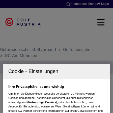
International Entries
Login
Österreichischer Golfverband
>
Golfclubsuche
>
GC Am Mondsee
Ihre Privatsphäre ist uns wichtig
9-Loch Montagsrunde
Um Ihnen die Dienste dieser Webseite bereitstellen zu können, werden
Cookies und ähnliche Technologien eingesetzt, die zum Teil technisch
08.06.2026 - Einzel (Stableford)
notwendig sind (
Notwendige Cookies
), oder aber helfen sollen, unser
GC Am Mondsee
Angebot für Sie laufend zu optimieren. Wenn Sie einwilligen, können wir und
unsere
419
Partner persönliche Informationen auf Ihrem Gerät speichern und