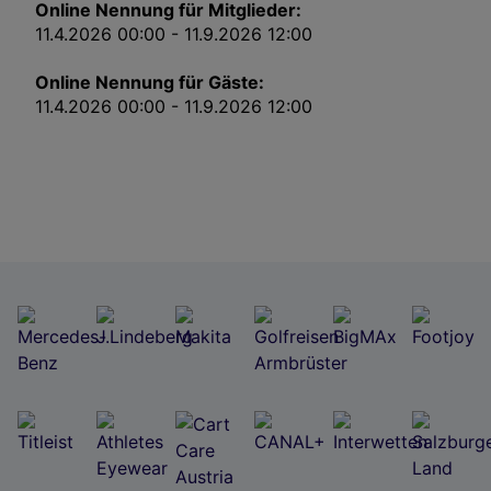
Impressum
Online Nennung für Mitglieder:
11.4.2026 00:00 - 11.9.2026 12:00
Wir und unsere Partner verarbeiten Daten, um
Online Nennung für Gäste:
Folgendes bereitzustellen:
11.4.2026 00:00 - 11.9.2026 12:00
Verwendung genauer Standortdaten. Endgeräteeigenschaften zur Identifikation
aktiv abfragen. Speichern von oder Zugriff auf Informationen auf einem
Endgerät. Personalisierte Werbung und Inhalte, Messung von Werbeleistung
Jetzt zu diesem Turnier nennen
und der Performance von Inhalten, Zielgruppenforschung sowie Entwicklung
und Verbesserung von Angeboten.
Liste der Partner (Lieferanten)