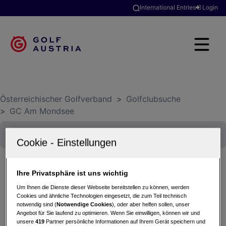
International Entries
Login
Österreichischer Golfverband
>
Golfclubsuche
>
GC Am Mondsee
Ihre Privatsphäre ist uns wichtig
The Travel Birds - Monatsbecher
Um Ihnen die Dienste dieser Webseite bereitstellen zu können, werden
Cookies und ähnliche Technologien eingesetzt, die zum Teil technisch
12.09.2026 - Einzel (Stableford)
notwendig sind (
Notwendige Cookies
), oder aber helfen sollen, unser
GC Am Mondsee
Angebot für Sie laufend zu optimieren. Wenn Sie einwilligen, können wir und
unsere
419
Partner persönliche Informationen auf Ihrem Gerät speichern und