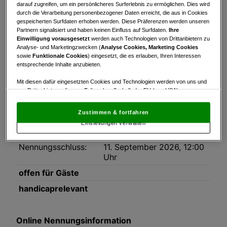
Turnierinfo
Nennliste
darauf zugreifen, um ein persönlicheres Surferlebnis zu ermöglichen. Dies wird
durch die Verarbeitung personenbezogener Daten erreicht, die aus in Cookies
gespeicherten Surfdaten erhoben werden. Diese Präferenzen werden unseren
Turnierinfo
Partnern signalisiert und haben keinen Einfluss auf Surfdaten.
Ihre
Einwilligung vorausgesetzt
werden auch Technologien von Drittanbietern zu
Datum:
12.09.2026
Analyse- und Marketingzwecken (
Analyse Cookies, Marketing Cookies
sowie
Funktionale Cookies
) eingesetzt, die es erlauben, Ihren Interessen
Modus:
Stableford
entsprechende Inhalte anzubieten.
HCP-Limit:
54
Mit diesen dafür eingesetzten Cookies und Technologien werden von uns und
Platz:
Golf Club Am Mondsee
von Drittanbietern, die zum Teil auch außerhalb der EU (u.a. USA)
niedergelassen sind, mitunter personenbezogene Daten (z.B. IP-Adresse)
Rundenanzahl:
1
verarbeitet.
Den USA wird vom Europäischen Gerichtshof kein
Zustimmen & fortfahren
angemessenes Datenschutzniveau bescheinigt.
Es besteht insbesondere
max.
80
Einstellungen verwalten
das Risiko, dass Ihre Daten dem Zugriff durch US-Behörden zu Kontroll- und
Teilnehmeranzahl:
Überwachungszwecken unterliegen und dagegen keine wirksamen
Rechtsbehelfe zur Verfügung stehen.
Nennungsschluss:
11. September 2026, 12:00
Uhr
Mit Klick auf „Zustimmen & fortfahren“ willigen Sie in die Verwendung
von unseren Cookies und auch von Drittanbietern (auch aus USA) ein.
offen für Gäste
In den Einstellungen können Sie jederzeit Ihre Präferenzen verwalten und
Widerspruch gegen die Verarbeitung auf der Grundlage berechtigter
handicaprelevant
Interessen einlegen. Klicken Sie dazu auf „Cookie Einstellungen“, die sich auf
jeder Seite unten im Footer befinden.
Link zur Datenschutzrichtlinie
Online Nennungsinformation