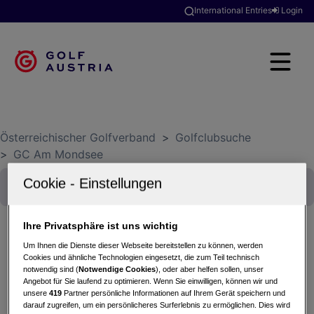
International Entries
Login
Österreichischer Golfverband
>
Golfclubsuche
>
GC Am Mondsee
Ihre Privatsphäre ist uns wichtig
Um Ihnen die Dienste dieser Webseite bereitstellen zu können, werden
Nennung Austrian Finals Match Play
Cookies und ähnliche Technologien eingesetzt, die zum Teil technisch
notwendig sind (
Notwendige Cookies
), oder aber helfen sollen, unser
Meisterschaften MidAm 25+ Damen
Angebot für Sie laufend zu optimieren. Wenn Sie einwilligen, können wir und
25.09.2026
unsere
419
Partner persönliche Informationen auf Ihrem Gerät speichern und
darauf zugreifen, um ein persönlicheres Surferlebnis zu ermöglichen. Dies wird
GC Am Mondsee