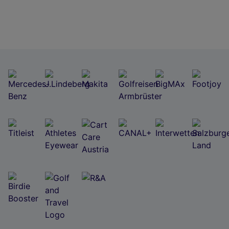
Jetzt zu diesem Turnier nennen
Wir und unsere Partner verarbeiten Daten, um
Folgendes bereitzustellen:
Verwendung genauer Standortdaten. Endgeräteeigenschaften zur Identifikation
aktiv abfragen. Speichern von oder Zugriff auf Informationen auf einem
Endgerät. Personalisierte Werbung und Inhalte, Messung von Werbeleistung
und der Performance von Inhalten, Zielgruppenforschung sowie Entwicklung
und Verbesserung von Angeboten.
Liste der Partner (Lieferanten)