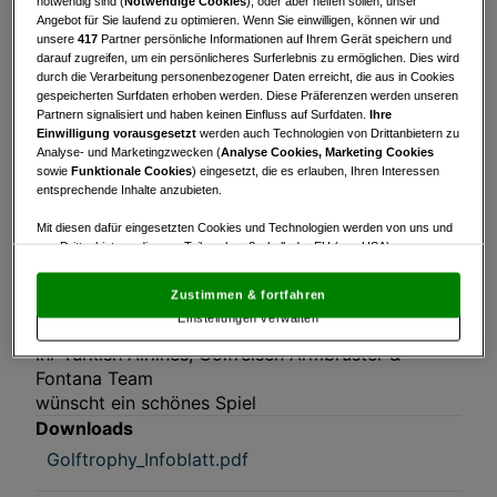
notwendig sind (
Notwendige Cookies
), oder aber helfen sollen, unser
Angebot für Sie laufend zu optimieren. Wenn Sie einwilligen, können wir und
Turnierinfo
Nennliste
Startzeiten
unsere
417
Partner persönliche Informationen auf Ihrem Gerät speichern und
darauf zugreifen, um ein persönlicheres Surferlebnis zu ermöglichen. Dies wird
durch die Verarbeitung personenbezogener Daten erreicht, die aus in Cookies
Ergebnisse
Live Scoring
Statistik
gespeicherten Surfdaten erhoben werden. Diese Präferenzen werden unseren
Partnern signalisiert und haben keinen Einfluss auf Surfdaten.
Ihre
Turnierinfo
Einwilligung vorausgesetzt
werden auch Technologien von Drittanbietern zu
Analyse- und Marketingzwecken (
Analyse Cookies, Marketing Cookies
Serienstart ab 9:30
sowie
Funktionale Cookies
) eingesetzt, die es erlauben, Ihren Interessen
Nenngelder/Greenfee inkl. Turnierfee:
entsprechende Inhalte anzubieten.
Mit diesen dafür eingesetzten Cookies und Technologien werden von uns und
Gäste: € 95,-
von Drittanbietern, die zum Teil auch außerhalb der EU (u.a. USA)
Fontana Mitglieder € 35,-
niedergelassen sind, mitunter personenbezogene Daten (z.B. IP-Adresse)
verarbeitet.
Den USA wird vom Europäischen Gerichtshof kein
Zustimmen & fortfahren
Es wird mit der Elektronischen Scorecard gespielt
angemessenes Datenschutzniveau bescheinigt.
Es besteht insbesondere
Einstellungen verwalten
das Risiko, dass Ihre Daten dem Zugriff durch US-Behörden zu Kontroll- und
Überwachungszwecken unterliegen und dagegen keine wirksamen
Ihr Turkish Airlines, Golfreisen Armbrüster &
Rechtsbehelfe zur Verfügung stehen.
Fontana Team
Mit Klick auf „Zustimmen & fortfahren“ willigen Sie in die Verwendung
wünscht ein schönes Spiel
von unseren Cookies und auch von Drittanbietern (auch aus USA) ein.
Downloads
In den Einstellungen können Sie jederzeit Ihre Präferenzen verwalten und
Widerspruch gegen die Verarbeitung auf der Grundlage berechtigter
Golftrophy_Infoblatt.pdf
Interessen einlegen. Klicken Sie dazu auf „Cookie Einstellungen“, die sich auf
jeder Seite unten im Footer befinden.