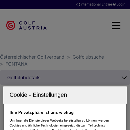
International Entries
Login
Österreichischer Golfverband
>
Golfclubsuche
>
FONTANA
Turkish Airlines & Golfreisen Armbrüster Trophy
Ihre Privatsphäre ist uns wichtig
2026
08.06.2026 - Einzel (Stableford)
Um Ihnen die Dienste dieser Webseite bereitstellen zu können, werden
Cookies und ähnliche Technologien eingesetzt, die zum Teil technisch
FONTANA