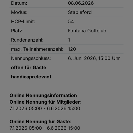
Datum:
08.06.2026
Link zur Datenschutzrichtlinie
Modus:
Stableford
Impressum
HCP-Limit:
54
Platz:
Fontana Golfclub
Wir und unsere Partner verarbeiten Daten, um
Folgendes bereitzustellen:
Rundenanzahl:
1
Verwendung genauer Standortdaten. Endgeräteeigenschaften zur Identifikation
max. Teilnehmeranzahl:
120
aktiv abfragen. Speichern von oder Zugriff auf Informationen auf einem
Endgerät. Personalisierte Werbung und Inhalte, Messung von Werbeleistung
und der Performance von Inhalten, Zielgruppenforschung sowie Entwicklung
Nennungsschluss:
6. Juni 2026, 15:00 Uhr
und Verbesserung von Angeboten.
Liste der Partner (Lieferanten)
offen für Gäste
handicaprelevant
Online Nennungsinformation
Online Nennung für Mitglieder:
7.1.2026 05:00 - 6.6.2026 15:00
Online Nennung für Gäste:
7.1.2026 05:00 - 6.6.2026 15:00