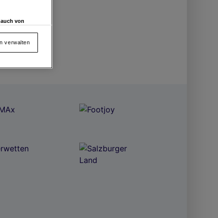
d auch von
en und
 auf „Cookie
en verwalten
von oder Zugriff
und der