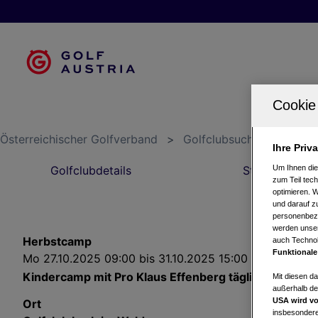
Österreichischer Golfverband
>
Golfclubsuche
>
Golfc
Ihre Priv
Um Ihnen die
Golfclubdetails
Startzeiten
zum Teil tech
optimieren. 
und darauf zu
personenbezo
werden unser
Herbstcamp
auch Technol
Funktionale
Mo 27.10.2025 09:00 bis 31.10.2025 15:00 - Kinderca
Kindercamp mit Pro Klaus Effenberg täglich von 09:0
Mit diesen d
außerhalb de
USA wird vo
Ort
insbesondere