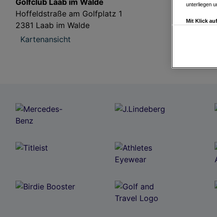
Golfclub Laab im Walde
unterliegen 
Hoffeldstraße am Golfplatz 1
Mit Klick a
2381 Laab im Walde
Drittanbiete
Widerspruch 
Kartenansicht
Einstellungen
Link zur Dat
Impressum
Wir und u
Verwendung g
auf Informat
Performance 
Liste der Pa