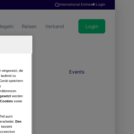
International Entries
Login
Regeln
Reisen
Verband
Login
 eingesetzt, die
news
Events
e laufend zu
 Gerät speichern
g
Präferenzen
gesetzt
werden
 Cookies
sowie
Teil auch
erarbeitet.
Den
 besteht
ngszwecken