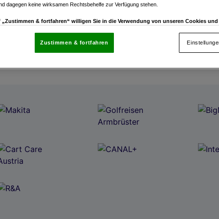
und dagegen keine wirksamen Rechtsbehelfe zur Verfügung stehen.
uf „Zustimmen & fortfahren“ willigen Sie in die Verwendung von unseren Cookies un
rn (auch aus USA) ein.
In den Einstellungen können Sie jederzeit Ihre Präferenzen verwalt
gegen die Verarbeitung auf der Grundlage berechtigter Interessen einlegen. Klicken Sie dazu
Zustimmen & fortfahren
Einstellung
“, die sich auf jeder Seite unten im Footer befinden.
enschutzrichtlinie
nsere Partner verarbeiten Daten, um Folgendes bereitzustellen:
enauer Standortdaten. Endgeräteeigenschaften zur Identifikation aktiv abfragen. Speichern 
ionen auf einem Endgerät. Personalisierte Werbung und Inhalte, Messung von Werbeleistung 
von Inhalten, Zielgruppenforschung sowie Entwicklung und Verbesserung von Angeboten.
rtner (Lieferanten)