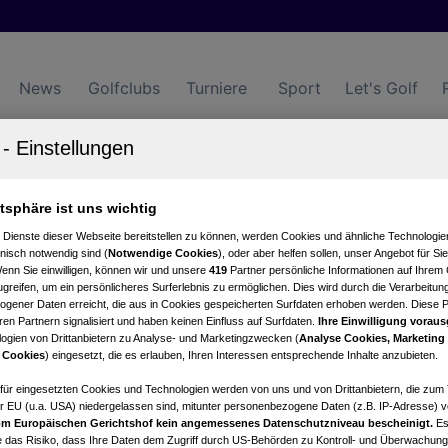
News
Golfclubs
Turniere
Sport
Let's Golf
lub Laab im Walde
atsphäre ist uns wichtig
 Dienste dieser Webseite bereitstellen zu können, werden Cookies und ähnliche Technologien
Turnierkalender
Club
nisch notwendig sind (
Notwendige Cookies
), oder aber helfen sollen, unser Angebot für Si
Wenn Sie einwilligen, können wir und unsere
419
Partner persönliche Informationen auf Ihrem
greifen, um ein persönlicheres Surferlebnis zu ermöglichen. Dies wird durch die Verarbeitun
gener Daten erreicht, die aus in Cookies gespeicherten Surfdaten erhoben werden. Diese 
en Partnern signalisiert und haben keinen Einfluss auf Surfdaten.
Ihre Einwilligung voraus
ogien von Drittanbietern zu Analyse- und Marketingzwecken (
Analyse Cookies, Marketing
 Cookies
) eingesetzt, die es erlauben, Ihren Interessen entsprechende Inhalte anzubieten.
mp
0 ‒ 15:00 Uhr.
afür eingesetzten Cookies und Technologien werden von uns und von Drittanbietern, die zum 
r EU (u.a. USA) niedergelassen sind, mitunter personenbezogene Daten (z.B. IP-Adresse) v
m Europäischen Gerichtshof kein angemessenes Datenschutzniveau bescheinigt.
Es
 das Risiko, dass Ihre Daten dem Zugriff durch US-Behörden zu Kontroll- und Überwachu