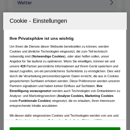
Wetter
Platz
Platz Kitzsteinhorn
Ihre Privatsphäre ist uns wichtig
Platz Schmittenhoehe
Um Ihnen die Dienste dieser Webseite bereitstellen zu können, werden
Cookies und ähnliche Technologien eingesetzt, die zum Teil technisch
notwendig sind (
Notwendige Cookies
), oder aber helfen sollen, unser
Golfurlaub
Angebot für Sie laufend zu optimieren. Wenn Sie einwilligen, können wir und
unsere
419
Partner persönliche Informationen auf Ihrem Gerät speichern und
darauf zugreifen, um ein persönlicheres Surferlebnis zu ermöglichen. Dies wird
durch die Verarbeitung personenbezogener Daten erreicht, die aus in Cookies
gespeicherten Surfdaten erhoben werden. Diese Präferenzen werden unseren
Vorgabenrechner
Partnern signalisiert und haben keinen Einfluss auf Surfdaten.
Ihre
Einwilligung vorausgesetzt
werden auch Technologien von Drittanbietern zu
Platz
Analyse- und Marketingzwecken (
Analyse Cookies, Marketing Cookies
sowie
Funktionale Cookies
) eingesetzt, die es erlauben, Ihren Interessen
entsprechende Inhalte anzubieten.
Mit diesen dafür eingesetzten Cookies und Technologien werden von uns und
von Drittanbietern, die zum Teil auch außerhalb der EU (u.a. USA)
Stammvorgabe
niedergelassen sind, mitunter personenbezogene Daten (z.B. IP-Adresse)