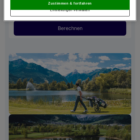
verarbeitet.
Den USA wird vom Europäischen Gerichtshof kein
Zustimmen & fortfahren
angemessenes Datenschutzniveau bescheinigt.
Es besteht insbesondere
Einstellungen verwalten
das Risiko, dass Ihre Daten dem Zugriff durch US-Behörden zu Kontroll- und
Überwachungszwecken unterliegen und dagegen keine wirksamen
Rechtsbehelfe zur Verfügung stehen.
Berechnen
Mit Klick auf „Zustimmen & fortfahren“ willigen Sie in die Verwendung
von unseren Cookies und auch von Drittanbietern (auch aus USA) ein.
In den Einstellungen können Sie jederzeit Ihre Präferenzen verwalten und
Widerspruch gegen die Verarbeitung auf der Grundlage berechtigter
Interessen einlegen. Klicken Sie dazu auf „Cookie Einstellungen“, die sich auf
jeder Seite unten im Footer befinden.
Link zur Datenschutzrichtlinie
Impressum
Wir und unsere Partner verarbeiten Daten, um
Folgendes bereitzustellen:
Verwendung genauer Standortdaten. Endgeräteeigenschaften zur Identifikation
aktiv abfragen. Speichern von oder Zugriff auf Informationen auf einem
Endgerät. Personalisierte Werbung und Inhalte, Messung von Werbeleistung
und der Performance von Inhalten, Zielgruppenforschung sowie Entwicklung
und Verbesserung von Angeboten.
Liste der Partner (Lieferanten)