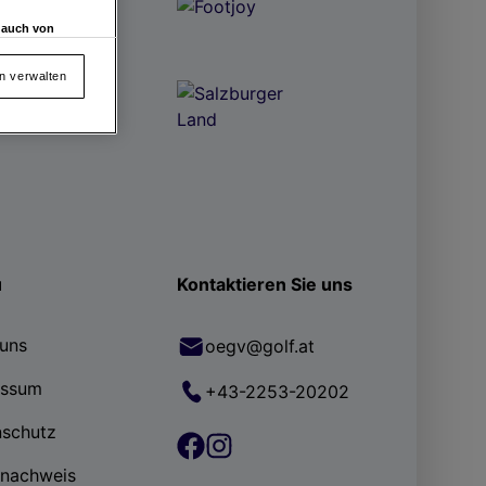
d auch von
en und
 auf „Cookie
en verwalten
von oder Zugriff
und der
ü
Kontaktieren Sie uns
uns
oegv@golf.at
essum
+43-2253-20202
nschutz
rnachweis