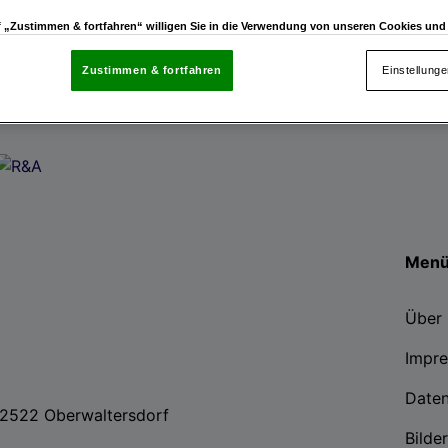
uf „Zustimmen & fortfahren“ willigen Sie in die Verwendung von unseren Cookies un
rn (auch aus USA) ein.
In den Einstellungen können Sie jederzeit Ihre Präferenzen verwalt
gegen die Verarbeitung auf der Grundlage berechtigter Interessen einlegen. Klicken Sie dazu
Zustimmen & fortfahren
Einstellung
“, die sich auf jeder Seite unten im Footer befinden.
enschutzrichtlinie
nsere Partner verarbeiten Daten, um Folgendes bereitzustellen:
enauer Standortdaten. Endgeräteeigenschaften zur Identifikation aktiv abfragen. Speichern 
ionen auf einem Endgerät. Personalisierte Werbung und Inhalte, Messung von Werbeleistung 
von Inhalten, Zielgruppenforschung sowie Entwicklung und Verbesserung von Angeboten.
Men
rtner (Lieferanten)
Über 
Impr
Date
, 2522 Oberwaltersdorf
Bilde