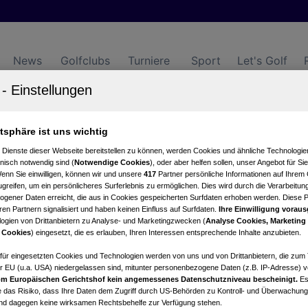
News
Golfclubs
Turniere
Sport
Let's Golf
atsphäre ist uns wichtig
t Murstätten
 Dienste dieser Webseite bereitstellen zu können, werden Cookies und ähnliche Technologien
Turnierkalender
Clubnews
nisch notwendig sind (
Notwendige Cookies
), oder aber helfen sollen, unser Angebot für Si
Wenn Sie einwilligen, können wir und unsere
417
Partner persönliche Informationen auf Ihrem
greifen, um ein persönlicheres Surferlebnis zu ermöglichen. Dies wird durch die Verarbeitun
gener Daten erreicht, die aus in Cookies gespeicherten Surfdaten erhoben werden. Diese 
en Partnern signalisiert und haben keinen Einfluss auf Surfdaten.
Ihre Einwilligung voraus
ogien von Drittanbietern zu Analyse- und Marketingzwecken (
Analyse Cookies, Marketing
 Cookies
) eingesetzt, die es erlauben, Ihren Interessen entsprechende Inhalte anzubieten.
 regulären Tagesgreenfees!
afür eingesetzten Cookies und Technologien werden von uns und von Drittanbietern, die zum 
r EU (u.a. USA) niedergelassen sind, mitunter personenbezogene Daten (z.B. IP-Adresse) v
m Europäischen Gerichtshof kein angemessenes Datenschutzniveau bescheinigt.
Es
 das Risiko, dass Ihre Daten dem Zugriff durch US-Behörden zu Kontroll- und Überwachu
und dagegen keine wirksamen Rechtsbehelfe zur Verfügung stehen.