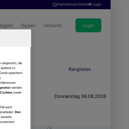
International Entries
Login
Regeln
Reisen
Verband
Login
 eingesetzt, die
Events
Ranglisten
e laufend zu
 Gerät speichern
g
Präferenzen
gesetzt
werden
 Cookies
sowie
Donnerstag 06.08.2026
Teil auch
erarbeitet.
Den
 besteht
ngszwecken