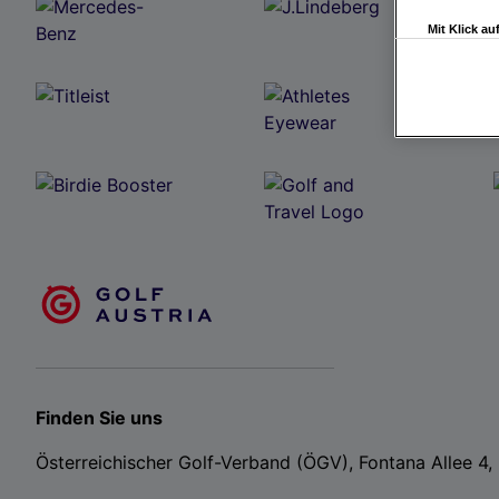
Mit Klick a
Drittanbiete
Widerspruch 
Einstellungen
Link zur Dat
Impressum
Wir und u
Verwendung g
auf Informat
Performance 
Liste der Pa
Finden Sie uns
Österreichischer Golf-Verband (ÖGV), Fontana Allee 4