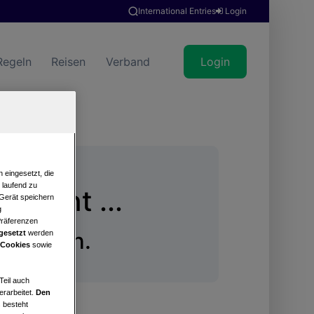
International Entries
Login
Regeln
Reisen
Verband
Login
 eingesetzt, die
e laufend zu
hsucht ...
 Gerät speichern
g
Präferenzen
gefunden.
gesetzt
werden
 Cookies
sowie
Teil auch
erarbeitet.
Den
 besteht