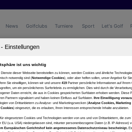
News
Golfclubs
Turniere
Sport
Let's Golf
atsphäre ist uns wichtig
 Dienste dieser Webseite bereitstellen zu können, werden Cookies und ähnliche Technologien
nisch notwendig sind (
Notwendige Cookies
), oder aber helfen sollen, unser Angebot für Si
s gesamte Internet durc
Wenn Sie einwilligen, können wir und unsere
419
Partner persönliche Informationen auf Ihrem
greifen, um ein persönlicheres Surferlebnis zu ermöglichen. Dies wird durch die Verarbeitun
gener Daten erreicht, die aus in Cookies gespeicherten Surfdaten erhoben werden. Diese 
gewünschte Seite leider nicht 
en Partnern signalisiert und haben keinen Einfluss auf Surfdaten.
Ihre Einwilligung voraus
ogien von Drittanbietern zu Analyse- und Marketingzwecken (
Analyse Cookies, Marketing
 Cookies
) eingesetzt, die es erlauben, Ihren Interessen entsprechende Inhalte anzubieten.
afür eingesetzten Cookies und Technologien werden von uns und von Drittanbietern, die zum 
r EU (u.a. USA) niedergelassen sind, mitunter personenbezogene Daten (z.B. IP-Adresse) v
m Europäischen Gerichtshof kein angemessenes Datenschutzniveau bescheinigt.
Es