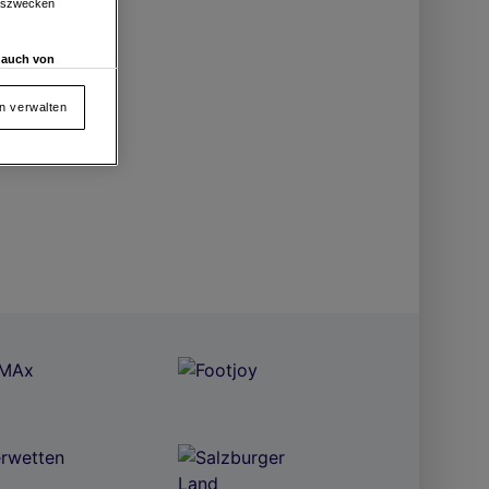
ngszwecken
d auch von
en und
 auf „Cookie
en verwalten
en.
von oder Zugriff
und der