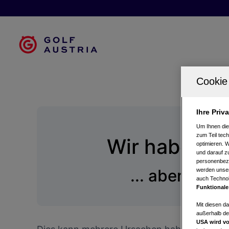
Ihre Priv
Um Ihnen die
zum Teil tech
Wir haben da
optimieren. 
und darauf zu
personenbezo
... aber die 
werden unser
auch Technol
Funktionale
Mit diesen d
außerhalb de
USA wird vo