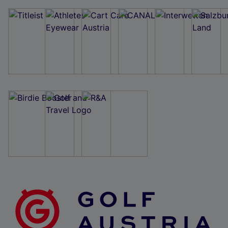
Wir und unsere Partner verarbeiten Daten, um
Folgendes bereitzustellen:
Verwendung genauer Standortdaten. Endgeräteeigenschaften zur Identifikation
aktiv abfragen. Speichern von oder Zugriff auf Informationen auf einem
Endgerät. Personalisierte Werbung und Inhalte, Messung von Werbeleistung
und der Performance von Inhalten, Zielgruppenforschung sowie Entwicklung
und Verbesserung von Angeboten.
Liste der Partner (Lieferanten)